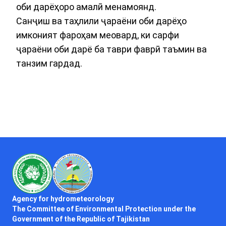
оби дарёҳоро амалӣ менамоянд.
Санҷиш ва таҳлили ҷараёни оби дарёҳо
имконият фароҳам меовард, ки сарфи
ҷараёни оби дарё ба таври фаврӣ таъмин ва
танзим гардад.
Agency for hydrometeorology
The Committee of Environmental Protection under the
Government of the Republic of Tajikistan