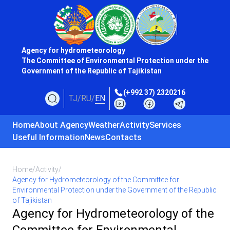
Agency for hydrometeorology
The Committee of Environmental Protection under the
Government of the Republic of Tajikistan
(+992 37) 2320216
TJ
/
RU
/
EN
Home
About Agency
Weather
Activity
Services
Useful Information
News
Contacts
Home
/
Activity
/
Agency for Hydrometeorology of the Committee for
Environmental Protection under the Government of the Republic
of Tajikistan
Agency for Hydrometeorology of the