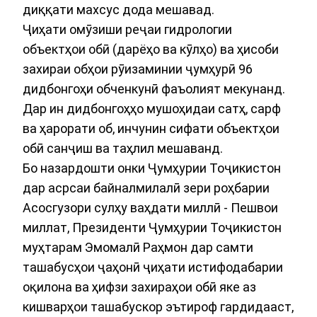
диққати махсус дода мешавад.
Ҷиҳати омӯзиши реҷаи гидрологии
объектҳои обӣ (дарёҳо ва кӯлҳо) ва ҳисоби
захираи обҳои рӯизаминии ҷумҳурӣ 96
дидбонгоҳи обченкунӣ фаъолият мекунанд.
Дар ин дидбонгоҳҳо мушоҳидаи сатҳ, сарф
ва ҳарорати об, инчунин сифати объектҳои
обӣ санҷиш ва таҳлил мешаванд.
Бо назардошти онки Ҷумҳурии Тоҷикистон
дар асрсаи байналмилалӣ зери роҳбарии
Асосгузори сулҳу ваҳдати миллӣ - Пешвои
миллат, Президенти Ҷумҳурии Тоҷикистон
муҳтарам Эмомалӣ Раҳмон дар самти
ташабусҳои ҷаҳонӣ ҷиҳати истифодабарии
оқилона ва ҳифзи захираҳои обӣ яке аз
кишварҳои ташабускор эътироф гардидааст,