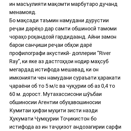
ин масъулияти мақомти марбутаро дучанд
менамояд.
Бо мақсади таъмин намудани дурустии
реҷаи дарёҳо дар самти обшиносӣ тамоми
чораҳо роҳандозӣ гардидаанд. Айни замон
барои санҷиши реҷаи обҳои дарё
профилографи акустикӣ- доплерии “River
Ray”, ки яке аз дастгоҳҳои нодир маҳсуб
мегардад истифода мешавад, ки он
имконияти чен намудани сураъати ҳаракати
ҷараёни об то 5 м/с ва чуқурии об аз 0,4 то
60 м. дорост. Мутахассисони шӯъбаи
обшиносии Агентии обуҳавошиносии
Кумитаи ҳифзи муҳити зисти назди
Ҳукумати Ҷумҳурии Тоҷикистон бо
истифода аз ин таҷҳизот андозагирии сарфи