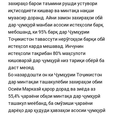
захираҳо барои таъмини рушди устувори
иқтисодиёти кишвар ва минтақа нақши
муаасир доранд. Айни замон захираҳои обӣ
дар ҷумҳурӣ манбаи асосии истеҳсоли барқ
мебошанд, ки 95% барқ дар Ҷумҳурии
Тоҷикистон тавассути нерӯгоҳҳои барқи обӣ
истеҳсол карда мешавад. Инчунин
истеҳсоли тақрибан 80% маҳсулоти
кишоварзӣ дар ҷумҳурӣ низ тариқи обёрӣ ба
даст меояд.
Бо назардошти он ки Ҷумҳурии Тоҷикистон
дар минтақаи ташакулёбии захираҳои обии
Осиёи Марказӣ қарор дорад ва зиёда аз
55,4% ҷараёни обҳои минтақа дар ҷумҳурӣ
ташакул меёбанд, ба омӯзиши ҷараёни
дарёҳо дар ҳудуди ҳавзаҳои асосии ҷумҳурӣ