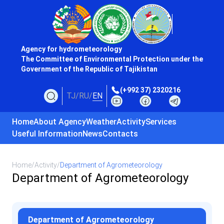
Agency for hydrometeorology
The Committee of Environmental Protection under the
Government of the Republic of Tajikistan
(+992 37) 2320216
TJ
/
RU
/
EN
Home
About Agency
Weather
Activity
Services
Useful Information
News
Contacts
Home
/
Activity
/
Department of Agrometeorology
Department of Agrometeorology
Department of Agrometeorology