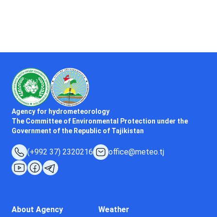
Agency for hydrometeorology
The Committee of Environmental Protection under the
Government of the Republic of Tajikistan
(+992 37) 2320216
office@meteo.tj
About Agency
Weather