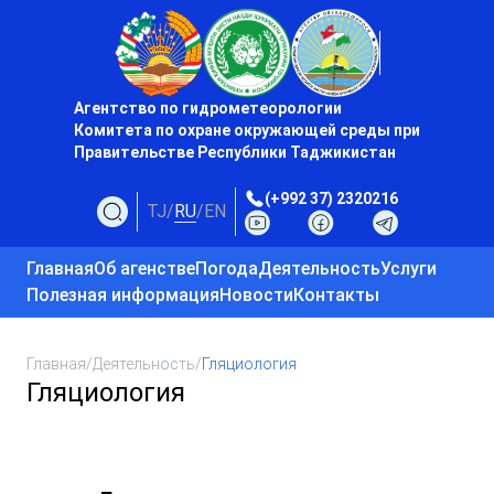
Агентство по гидрометеорологии
Комитета по охране окружающей среды при
Правительстве Республики Таджикистан
(+992 37) 2320216
TJ
/
RU
/
EN
Главная
Об агенстве
Погода
Деятельность
Услуги
Полезная информация
Новости
Контакты
Главная
/
Деятельность
/
Гляциология
Гляциология