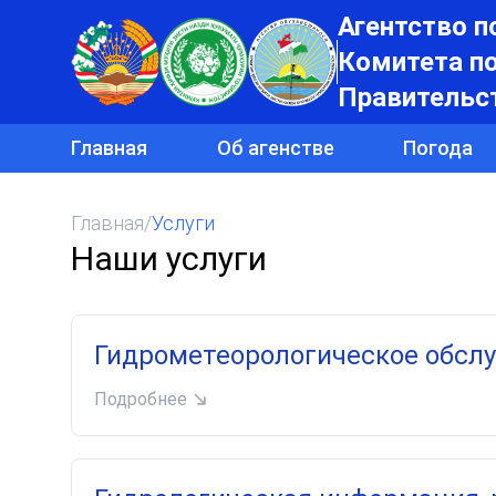
Агентство п
Комитета п
Правительс
Главная
Об агенстве
Погода
Главная
/
Услуги
Наши услуги
Гидрометеорологическое обсл
Подробнее