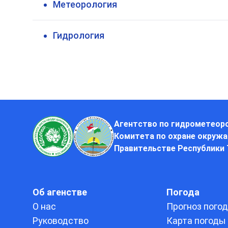
Метеорология
Гидрология
Агентство по гидрометеор
Комитета по охране окруж
Правительстве Республики
Об агенстве
Погода
О нас
Прогноз пого
Руководство
Карта погоды