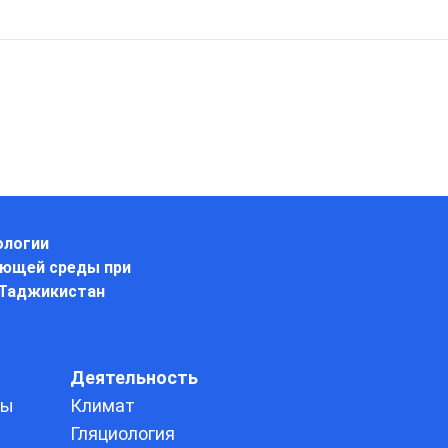
ологии
ающей среды при
 Таджикистан
Деятельность
ды
Климат
Гляциология