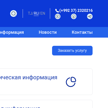
(+992 37) 2320216
TJ
/
RU
/
EN
информация
Новости
Контакты
Заказать услугу
ическая информация