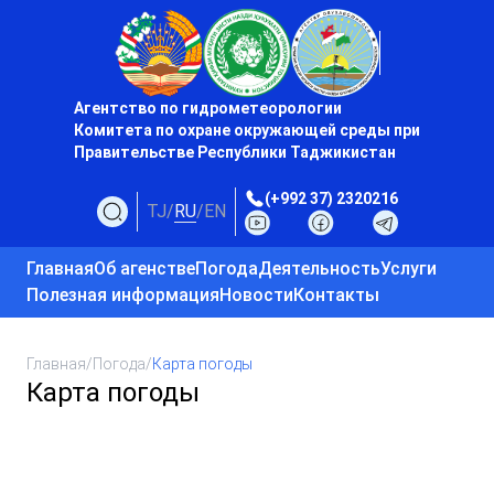
Агентство по гидрометеорологии
Комитета по охране окружающей среды при
Правительстве Республики Таджикистан
(+992 37) 2320216
TJ
/
RU
/
EN
Главная
Об агенстве
Погода
Деятельность
Услуги
Полезная информация
Новости
Контакты
Главная
/
Погода
/
Карта погоды
Карта погоды