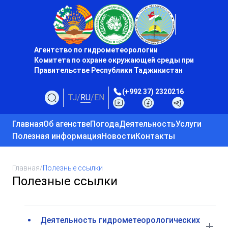
Агентство по гидрометеорологии
Комитета по охране окружающей среды при
Правительстве Республики Таджикистан
(+992 37) 2320216
TJ
/
RU
/
EN
Главная
Об агенстве
Погода
Деятельность
Услуги
Полезная информация
Новости
Контакты
Главная
/
Полезные ссылки
Полезные ссылки
Деятельность гидрометеорологических