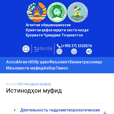
Агентии обуҳавошиносии
Кумитаи ҳифзи муҳити зисти назди
Ҳукумати Ҷумҳурии Тоҷикистон
(+992 37) 2320216
TJ
/
RU
/
EN
Асосӣ
Агентӣ
Обу ҳаво
Фаъолият
Хизматрасониҳо
Маълумоти муфид
Ахбор
Тамос
Асосӣ
/
Истинодҳои муфид
Истинодҳои муфид
Деятельность гидрометеорологических