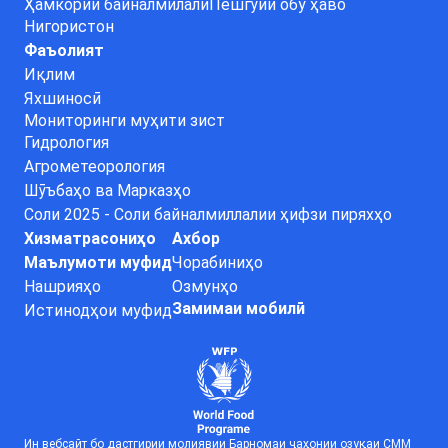
Ҳамкории байналмилалӣ
Пешгӯии обу ҳаво
Нигористон
Фаъолият
Иқлим
Яхшиносӣ
Мониторинги муҳити зист
Гидрология
Агрометеорология
Шӯъбаҳо ва Марказҳо
Соли 2025 - Соли байналмиллалии ҳифзи пиряхҳо
Хизматрасониҳо
Ахбор
Маълумоти муфид
Чорабиниҳо
Нашрияҳо
Озмунҳо
Замимаи мобилӣ
Истинодҳои муфид
Ин вебсайт бо дастгирии молиявии Барномаи ҷаҳонии озуқаи СММ