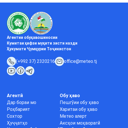
Агентии обуҳавошиносии
Кумитаи ҳифзи муҳити зисти назди
Ҳукумати Ҷумҳурии Тоҷикистон
(+992 37) 2320216
office@meteo.tj
Агентӣ
Обу ҳаво
Дар бораи мо
Пешгӯии обу ҳаво
Роҳбарият
Харитаи обу ҳаво
Сохтор
Метео алерт
Ҳуҷҷатҳо
Аксҳои моҳворагӣ