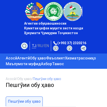
Агентии обуҳавошиносии
Кумитаи ҳифзи муҳити зисти назди
Ҳукумати Ҷумҳурии Тоҷикистон
(+992 37) 2320216
TJ
/
RU
/
EN
Асосӣ
Агентӣ
Обу ҳаво
Фаъолият
Хизматрасониҳо
Маълумоти муфид
Ахбор
Тамос
Асосӣ
/
Обу ҳаво
/
Пешгӯии обу ҳаво
Пешгӯии обу ҳаво
Пешгӯии обу ҳаво