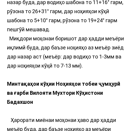
назар буда, дар водиҳо шабона то 11+16° гарм,
рӯзона то 26+31° гарм, дар ноҳияҳои кӯҳӣ
шабона то 5+10° гарм, рӯзона то 19+24° гарм
пешгӯӣ мешавад.
Миқдори моҳонаи боришот дар ҳадди меъёри
иқлимӣ буда, дар баъзе ноҳияҳо аз меъёр зиёд
дар назар аст (меъёр: дар водиҳо то 1-3мм ва
дар ноҳияҳои кӯҳӣ то 7-13 мм).
Минтақаҳои кӯҳии Ноҳияҳои тобеи ҷумҳурӣ
ва ғарби Вилояти Мухтори Кӯҳистони
Бадахшон
Ҳарорати миёнаи моҳонаи ҳаво дар ҳадди
меъёр буда, дар баъзе ноҳияҳо аз меъёри