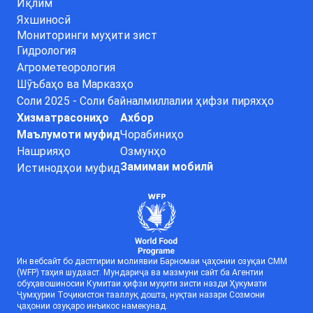
Иқлим
Яхшиносӣ
Мониторинги муҳити зист
Гидрология
Агрометеорология
Шӯъбаҳо ва Марказҳо
Соли 2025 - Соли байналмиллалии ҳифзи пиряхҳо
Хизматрасониҳо
Ахбор
Маълумоти муфид
Чорабиниҳо
Нашрияҳо
Озмунҳо
Замимаи мобилӣ
Истинодҳои муфид
Ин вебсайт бо дастгирии молиявии Барномаи ҷаҳонии озуқаи СММ
(WFP) таҳия шудааст. Мундариҷа ва мазмуни сайт ба Агентии
обуҳавошиносии Кумитаи ҳифзи муҳити зисти назди Ҳукумати
Ҷумҳурии Тоҷикистон тааллуқ дошта, нуқтаи назари Созмони
ҷаҳонии озуқаро инъикос намекунад.