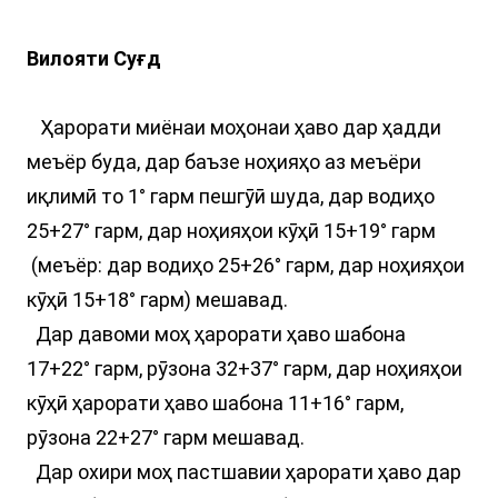
Вилояти Суғд
Ҳарорати миёнаи моҳонаи ҳаво дар ҳадди
меъёр буда, дар баъзе ноҳияҳо аз меъёри
иқлимӣ то 1° гарм пешгӯӣ шуда, дар водиҳо
25+27° гарм, дар ноҳияҳои кӯҳӣ 15+19° гарм
(меъёр: дар водиҳо 25+26° гарм, дар ноҳияҳои
кӯҳӣ 15+18° гарм) мешавад.
Дар давоми моҳ ҳарорати ҳаво шабона
17+22° гарм, рӯзона 32+37° гарм, дар ноҳияҳои
кӯҳӣ ҳарорати ҳаво шабона 11+16° гарм,
рӯзона 22+27° гарм мешавад.
Дар охири моҳ пастшавии ҳарорати ҳаво дар