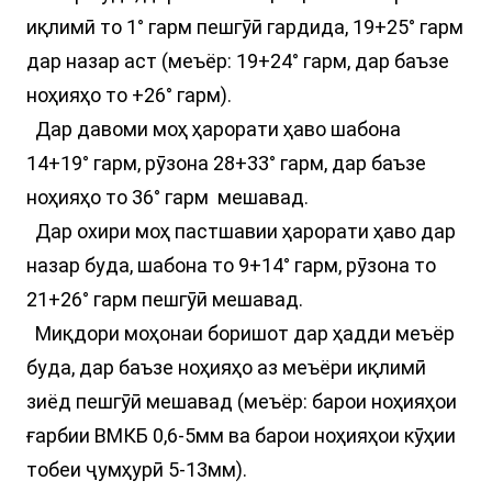
иқлимӣ то 1° гарм пешгӯӣ гардида, 19+25° гарм
дар назар аст (меъёр: 19+24° гарм, дар баъзе
ноҳияҳо то +26° гарм).
Дар давоми моҳ ҳарорати ҳаво шабона
14+19° гарм, рӯзона 28+33° гарм, дар баъзе
ноҳияҳо то 36° гарм мешавад.
Дар охири моҳ пастшавии ҳарорати ҳаво дар
назар буда, шабона то 9+14° гарм, рӯзона то
21+26° гарм пешгӯӣ мешавад.
Миқдори моҳонаи боришот дар ҳадди меъёр
буда, дар баъзе ноҳияҳо аз меъёри иқлимӣ
зиёд пешгӯӣ мешавад (меъёр: барои ноҳияҳои
ғарбии ВМКБ 0,6-5мм ва барои ноҳияҳои кӯҳии
тобеи ҷумҳурӣ 5-13мм).