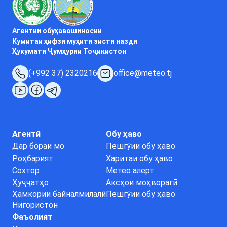
Агентии обуҳавошиносии
Кумитаи ҳифзи муҳити зисти назди
Ҳукумати Ҷумҳурии Тоҷикистон
(+992 37) 2320216
office@meteo.tj
Агентӣ
Обу ҳаво
Дар бораи мо
Пешгӯии обу ҳаво
Роҳбарият
Харитаи обу ҳаво
Сохтор
Метео алерт
Ҳуҷҷатҳо
Аксҳои моҳворагӣ
Ҳамкории байналмилалӣ
Пешгӯии обу ҳаво
Нигористон
Фаъолият