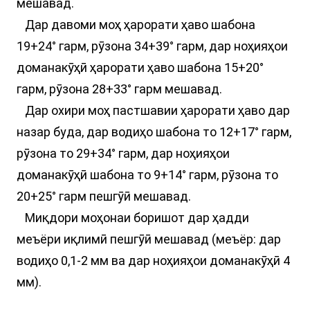
мешавад.
Дар давоми моҳ ҳарорати ҳаво шабона
19+24° гарм, рӯзона 34+39° гарм, дар ноҳияҳои
доманакӯҳӣ ҳарорати ҳаво шабона 15+20°
гарм, рӯзона 28+33° гарм мешавад.
Дар охири моҳ пастшавии ҳарорати ҳаво дар
назар буда, дар водиҳо шабона то 12+17° гарм,
рӯзона то 29+34° гарм, дар ноҳияҳои
доманакӯҳӣ шабона то 9+14° гарм, рӯзона то
20+25° гарм пешгӯӣ мешавад.
Миқдори моҳонаи боришот дар ҳадди
меъёри иқлимӣ пешгӯӣ мешавад (меъёр: дар
водиҳо 0,1-2 мм ва дар ноҳияҳои доманакӯҳӣ 4
мм).