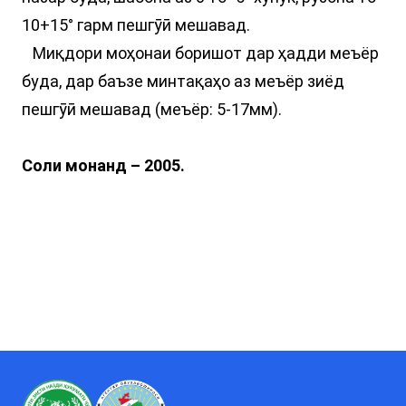
10+15° гарм пешгӯӣ мешавад.
Миқдори моҳонаи боришот дар ҳадди меъёр
буда, дар баъзе минтақаҳо аз меъёр зиёд
пешгӯӣ мешавад (меъёр: 5-17мм).
Соли монанд – 2005.