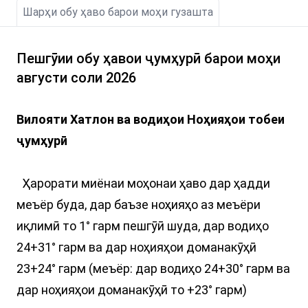
Шарҳи обу ҳаво барои моҳи гузашта
Пешгӯии обу ҳавои ҷумҳурӣ барои моҳи
августи соли 2026
Вилояти Хатлон ва водиҳои Ноҳияҳои тобеи
ҷумҳурӣ
Ҳарорати миёнаи моҳонаи ҳаво дар ҳадди
меъёр буда, дар баъзе ноҳияҳо аз меъёри
иқлимӣ то 1° гарм пешгӯӣ шуда, дар водиҳо
24+31° гарм ва дар ноҳияҳои доманакӯҳӣ
23+24° гарм (меъёр: дар водиҳо 24+30° гарм ва
дар ноҳияҳои доманакӯҳӣ то +23° гарм)