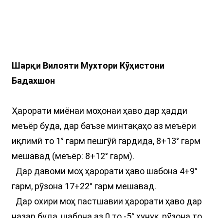
Шарқи Вилояти Мухтори Кӯҳистони
Бадахшон
Ҳарорати миёнаи моҳонаи ҳаво дар ҳадди
меъёр буда, дар баъзе минтақаҳо аз меъёри
иқлимӣ то 1° гарм пешгӯӣ гардида, 8+13° гарм
мешавад (меъёр: 8+12° гарм).
Дар давоми моҳ ҳарорати ҳаво шабона 4+9°
гарм, рӯзона 17+22° гарм мешавад.
Дар охири моҳ пастшавии ҳарорати ҳаво дар
назар буда, шабона аз 0 то -5° хунук, рӯзона то