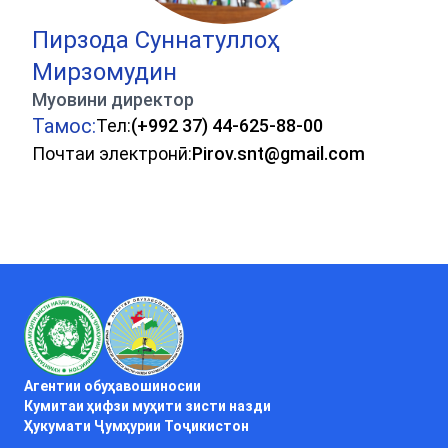
Пирзода Суннатуллоҳ
Мирзомудин
Муовини директор
Тамос:
Тел:
(+992 37) 44-625-88-00
Почтаи электронӣ:
Pirov.snt@gmail.com
Агентии обуҳавошиносии
Кумитаи ҳифзи муҳити зисти назди
Ҳукумати Ҷумҳурии Тоҷикистон