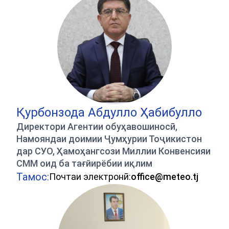
Қурбонзода Абдулло Ҳабибулло
Директори Агентии обуҳавошиносӣ,
Намояндаи доимии Ҷумҳурии Тоҷикистон
дар СУО, Ҳамоҳангсози Миллии Конвенсияи
СММ оид ба тағйирёбии иқлим
Тамос:
Почтаи электронӣ:
office@meteo.tj