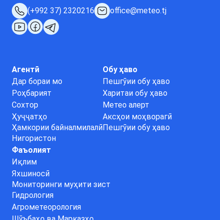
(+992 37) 2320216
office@meteo.tj
Агентӣ
Обу ҳаво
Дар бораи мо
Пешгӯии обу ҳаво
Роҳбарият
Харитаи обу ҳаво
Сохтор
Метео алерт
Ҳуҷҷатҳо
Аксҳои моҳворагӣ
Ҳамкории байналмилалӣ
Пешгӯии обу ҳаво
Нигористон
Фаъолият
Иқлим
Яхшиносӣ
Мониторинги муҳити зист
Гидрология
Агрометеорология
Шӯъбаҳо ва Марказҳо