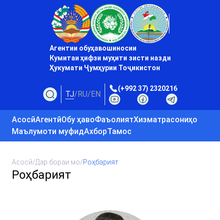
Агентии обуҳавошиносии
Кумитаи ҳифзи муҳити зисти назди
Ҳукумати Ҷумҳурии Тоҷикистон
(+992 37) 2320216
TJ
/
RU
/
EN
Асосӣ
Агентӣ
Обу ҳаво
Фаъолият
Хизматрасониҳо
Маълумоти муфид
Ахбор
Тамос
Асосӣ
/
Дар бораи мо
/
Роҳбарият
Роҳбарият