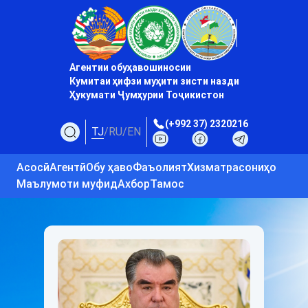
Агентии обуҳавошиносии
Кумитаи ҳифзи муҳити зисти назди
Ҳукумати Ҷумҳурии Тоҷикистон
(+992 37) 2320216
TJ
/
RU
/
EN
Асосӣ
Агентӣ
Обу ҳаво
Фаъолият
Хизматрасониҳо
Маълумоти муфид
Ахбор
Тамос