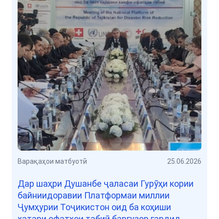
Варақаҳои матбуотӣ
25.06.2026
Дар шаҳри Душанбе ҷаласаи Гурӯҳи кории
байниидоравии Платформаи миллии
Ҷумҳурии Тоҷикистон оид ба коҳиши
хатари офатҳои табиӣ баргузор гардид