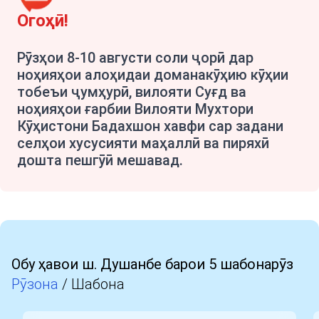
Огоҳӣ!
Рӯзҳои 8-10 августи соли ҷорӣ дар
ноҳияҳои алоҳидаи доманакӯҳию кӯҳии
тобеъи ҷумҳурӣ, вилояти Суғд ва
ноҳияҳои ғарбии Вилояти Мухтори
Кӯҳистони Бадахшон хавфи сар задани
селҳои хусусияти маҳаллӣ ва пиряхӣ
дошта пешгӯӣ мешавад.
Обу ҳавои ш. Душанбе барои 5 шабонарӯз
Рӯзона
/
Шабона