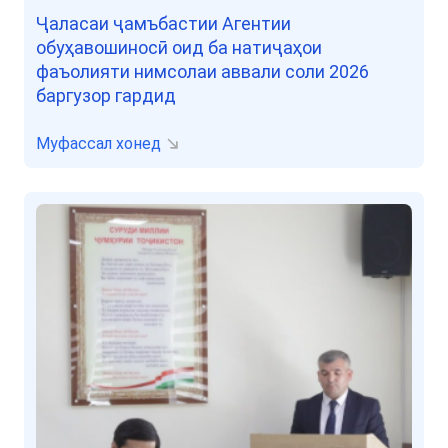
Ҷаласаи ҷамъбастии Агентии
обуҳавошиносӣ оид ба натиҷаҳои
фаъолияти нимсолаи аввали соли 2026
баргузор гардид
Муфассал хонед