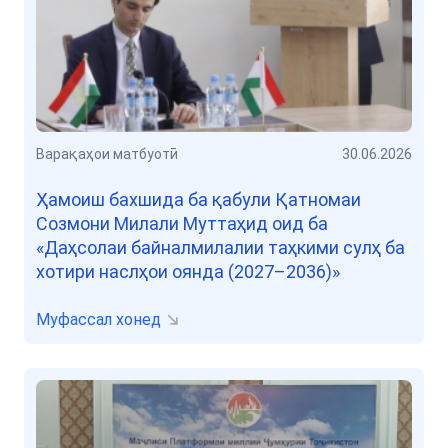
Варақаҳои матбуотӣ
30.06.2026
Ҳамоиш бахшида ба қабули Қатномаи
Созмони Милали Муттаҳид оид ба
«Даҳсолаи байналмилалии таҳкими сулҳ ба
хотири наслҳои оянда (2027–2036)»
Муфассал хонед