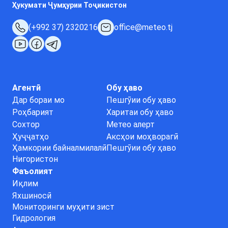
Ҳукумати Ҷумҳурии Тоҷикистон
(+992 37) 2320216
office@meteo.tj
Агентӣ
Обу ҳаво
Дар бораи мо
Пешгӯии обу ҳаво
Роҳбарият
Харитаи обу ҳаво
Сохтор
Метео алерт
Ҳуҷҷатҳо
Аксҳои моҳворагӣ
Ҳамкории байналмилалӣ
Пешгӯии обу ҳаво
Нигористон
Фаъолият
Иқлим
Яхшиносӣ
Мониторинги муҳити зист
Гидрология