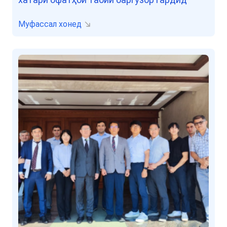
Муфассал хонед