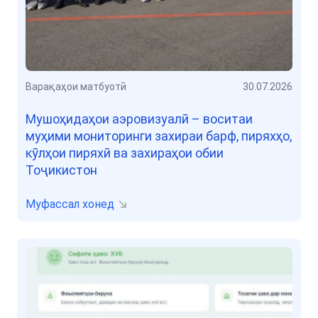
Варақаҳои матбуотӣ
30.07.2026
Мушоҳидаҳои аэровизуалӣ – воситаи
муҳими мониторинги захираи барф, пиряхҳо,
кӯлҳои пиряхӣ ва захираҳои обии
Тоҷикистон
Муфассал хонед