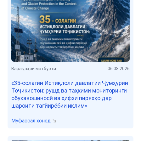
Варақаҳои матбуотӣ
06.08.2026
«35-солагии Истиқлоли давлатии Ҷумҳурии
Тоҷикистон: рушд ва таҳкими мониторинги
обуҳавошиносӣ ва ҳифзи пиряхҳо дар
шароити тағйирёбии иқлим»
Муфассал хонед