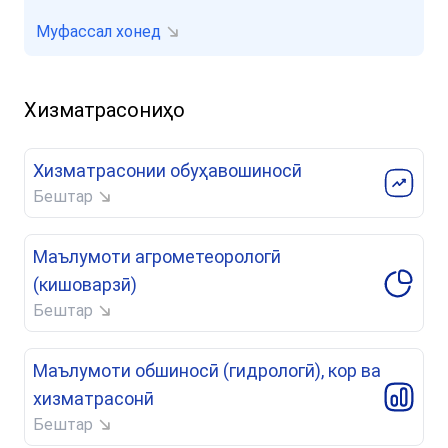
Муфассал хонед
Хизматрасониҳо
Хизматрасонии обуҳавошиносӣ
Бештар
Маълумоти агрометеорологӣ
(кишоварзӣ)
Бештар
Маълумоти обшиносӣ (гидрологӣ), кор ва
хизматрасонӣ
Бештар