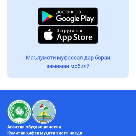
Маълумоти муфассал дар бораи
замимаи мобилӣ
Агентии обуҳавошиносии
Кумитаи ҳифзи муҳити зисти назди