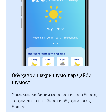
Обу ҳавои шаҳри шумо дар ҷайби
шумост
Замимаи мобилии моро истифода баред,
то ҳамеша аз тағйироти обу ҳаво огоҳ
бошед