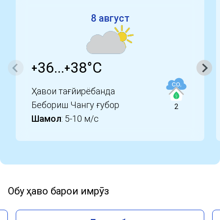
8 август
36...
38°
C
+
+
Ҳавои тағйирёбанда
Бебориш Чангу ғубор
2
Шамол
: 5-10 м/c
Обу ҳаво барои имрӯз