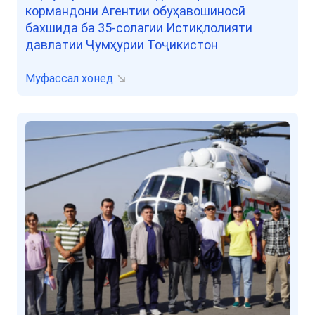
кормандони Агентии обуҳавошиносӣ
бахшида ба 35-солагии Истиқлолияти
давлатии Ҷумҳурии Тоҷикистон
Муфассал хонед