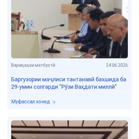
Варақаҳои матбуотӣ
24.06.2026
Баргузории маҷлиси тантанавӣ бахшида ба
29-умин солгарди “Рӯзи Ваҳдати миллӣ”
Муфассал хонед