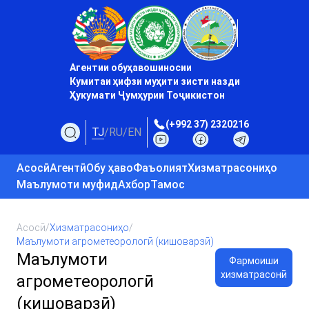
Агентии обуҳавошиносии
Кумитаи ҳифзи муҳити зисти назди
Ҳукумати Ҷумҳурии Тоҷикистон
(+992 37) 2320216
TJ
/
RU
/
EN
Асосӣ
Агентӣ
Обу ҳаво
Фаъолият
Хизматрасониҳо
Маълумоти муфид
Ахбор
Тамос
Асосӣ
/
Хизматрасониҳо
/
Маълумоти агрометеорологӣ (кишоварзӣ)
Маълумоти
Фармоиши
хизматрасонӣ
агрометеорологӣ
(кишоварзӣ)