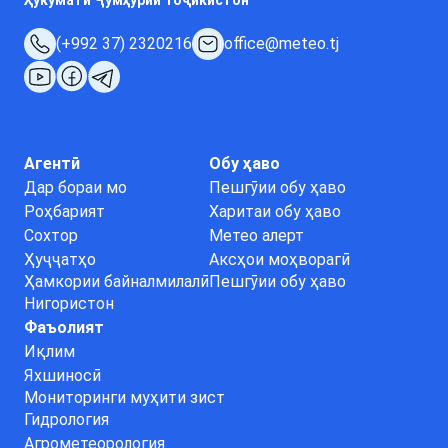
Ҳукумати Ҷумҳурии Тоҷикистон
(+992 37) 2320216
office@meteo.tj
Агентӣ
Обу ҳаво
Дар бораи мо
Пешгӯии обу ҳаво
Роҳбарият
Харитаи обу ҳаво
Сохтор
Метео алерт
Ҳуҷҷатҳо
Аксҳои моҳворагӣ
Ҳамкории байналмилалӣ
Пешгӯии обу ҳаво
Нигористон
Фаъолият
Иқлим
Яхшиносӣ
Мониторинги муҳити зист
Гидрология
Агрометеорология