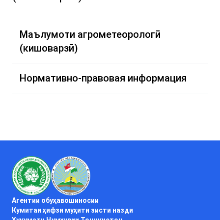
Маълумоти агрометеорологӣ
(кишоварзӣ)
Нормативно-правовая информация
Агентии обуҳавошиносии
Кумитаи ҳифзи муҳити зисти назди