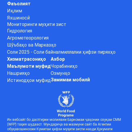
Фаъолият
Иқлим
Яхшиносӣ
Мониторинги муҳити зист
Гидрология
Агрометеорология
Шӯъбаҳо ва Марказҳо
Соли 2025 - Соли байналмиллалии ҳифзи пиряхҳо
Хизматрасониҳо
Ахбор
Маълумоти муфид
Чорабиниҳо
Нашрияҳо
Озмунҳо
Замимаи мобилӣ
Истинодҳои муфид
Ин вебсайт бо дастгирии молиявии Барномаи ҷаҳонии озуқаи СММ
(WFP) таҳия шудааст. Мундариҷа ва мазмуни сайт ба Агентии
обуҳавошиносии Кумитаи ҳифзи муҳити зисти назди Ҳукумати