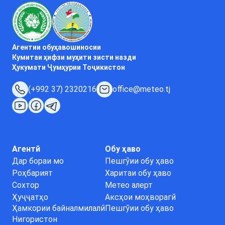
Агентии обуҳавошиносии
Кумитаи ҳифзи муҳити зисти назди
Ҳукумати Ҷумҳурии Тоҷикистон
(+992 37) 2320216
office@meteo.tj
Агентӣ
Обу ҳаво
Дар бораи мо
Пешгӯии обу ҳаво
Роҳбарият
Харитаи обу ҳаво
Сохтор
Метео алерт
Ҳуҷҷатҳо
Аксҳои моҳворагӣ
Ҳамкории байналмилалӣ
Пешгӯии обу ҳаво
Нигористон