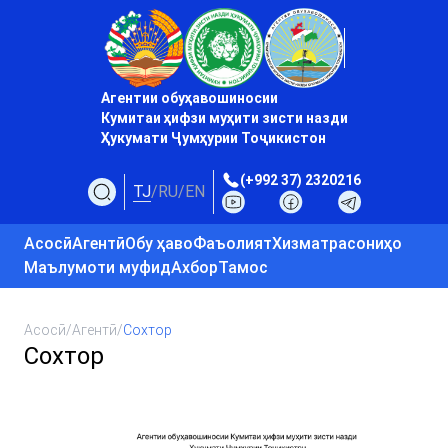
Агентии обуҳавошиносии
Кумитаи ҳифзи муҳити зисти назди
Ҳукумати Ҷумҳурии Тоҷикистон
(+992 37) 2320216
TJ
/
RU
/
EN
Асосӣ
Агентӣ
Обу ҳаво
Фаъолият
Хизматрасониҳо
Маълумоти муфид
Ахбор
Тамос
Асосӣ
/
Агентӣ
/
Сохтор
Сохтор