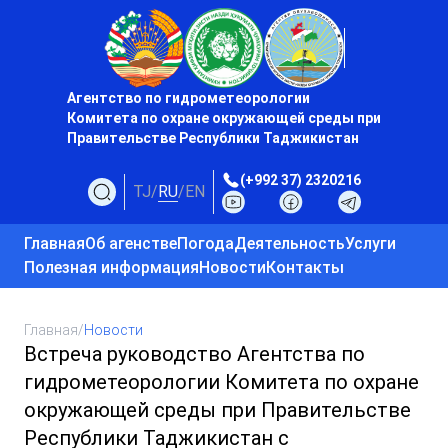
Агентство по гидрометеорологии
Комитета по охране окружающей среды при
Правительстве Республики Таджикистан
(+992 37) 2320216
TJ
/
RU
/
EN
Главная
Об агенстве
Погода
Деятельность
Услуги
Полезная информация
Новости
Контакты
Главная
/
Новости
Встреча руководство Агентства по
гидрометеорологии Комитета по охране
окружающей среды при Правительстве
Республики Таджикистан с