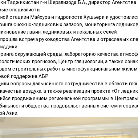
 Таджикистан г-н Шерализода Б.А., директор Агентства 
евые специалисты.
ной стациии Майхура и гидропоста Хушьёри и удостоилис
инга снежно-ледниковых запасов, мониторинга ледников
никновение лавин, ледниковых и локальных селей.
и прошла встреча руководства Агентства и отраслевых сп
иддики.
оринга окружающей среды, лабораторию качества атмосф
ологических прогнозов, Центр гляциологии, а также озна
ходом строительных работ в многофункциональном жилом
овой поддержке АБР.
дили вопросы дальнейшего сотрудничества в области гляц
качества воздуха, а также реализации проекта «От ледник
ийся продвижением региональной программы в Централь
абильности общества, продовольственных систем и социа
ой Азии.