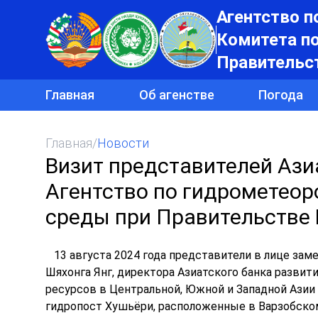
Агентство п
Комитета п
Правительс
Главная
Об агенстве
Погода
Главная
/
Новости
Визит представителей Азиа
Агентство по гидрометео
среды при Правительстве
13 августа 2024 года представители в лице заме
Шяхонга Янг, директора Азиатского банка развит
ресурсов в Центральной, Южной и Западной Азии 
гидропост Хушьёри, расположенные в Варзобско