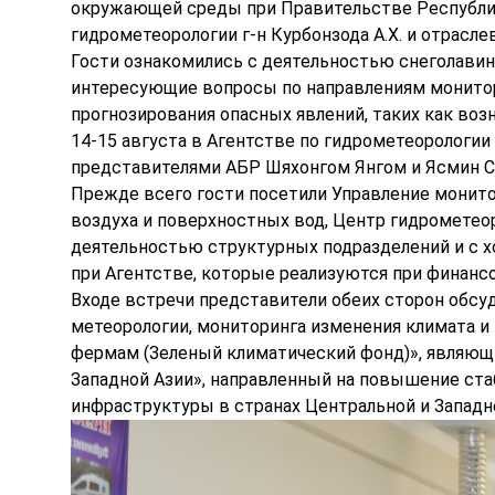
окружающей среды при Правительстве Республики
гидрометеорологии г-н Курбонзода А.Х. и отрасл
Гости ознакомились с деятельностью снеголавин
интересующие вопросы по направлениям монитор
прогнозирования опасных явлений, таких как воз
14-15 августа в Агентстве по гидрометеорологи
представителями АБР Шяхонгом Янгом и Ясмин С
Прежде всего гости посетили Управление монит
воздуха и поверхностных вод, Центр гидрометеор
деятельностью структурных подразделений и с 
при Агентстве, которые реализуются при финанс
Входе встречи представители обеих сторон обсу
метеорологии, мониторинга изменения климата и 
фермам (Зеленый климатический фонд)», являющ
Западной Азии», направленный на повышение ст
инфраструктуры в странах Центральной и Западн