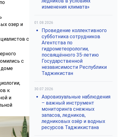
ледников в условиях
по
изменения климата»
ь
01.08.2026
ых озер и
Проведение коллективного
субботника сотрудников
ециалистов с
Агентства по
гидрометеорологии,
ерного
посвящённого 35-летию
комились с
Государственной
независимости Республики
 доме
Таджикистан
иологии,
30.07.2026
ов к
Аэровизуальные наблюдения
ной и
– важный инструмент
льной
мониторинга снежных
запасов, ледников,
ледниковых озёр и водных
ресурсов Таджикистана