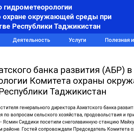
о гидрометеорологии
о охране окружающей среды при
тве Республики Таджикистан
Деятельность
Услуги
Полезная 
тского банка развития (АБР) в
рологии Комитета охраны окру
 Республики Таджикистан
стителя генерального директора Азиатского банка развит
ия по вопросам сельского хозяйства, продовольствия и п
- Ясмин Сиддики посетили снеголавинную станцию ​​Майху
м районе. Гостей сопровождали Председатель Комитета 