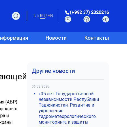
(+992 37) 2320216
TJ
/
RU
/
EN
информация
Новости
Контакты
Другие новости
жающей
06.08.2026
«35 лет Государственной
независимости Республики
ия (АБР)
Таджикистан: Развитие и
риродных
укрепление
ра и
гидрометеорологического
мониторинга и защиты
охраны