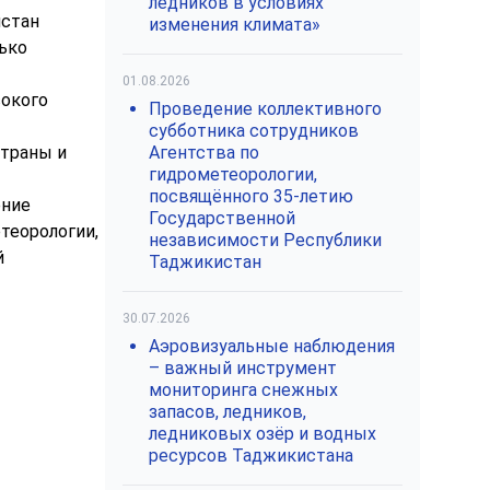
ледников в условиях
истан
изменения климата»
ько
01.08.2026
сокого
Проведение коллективного
субботника сотрудников
страны и
Агентства по
гидрометеорологии,
посвящённого 35-летию
ение
Государственной
теорологии,
независимости Республики
й
Таджикистан
30.07.2026
Аэровизуальные наблюдения
– важный инструмент
мониторинга снежных
запасов, ледников,
ледниковых озёр и водных
ресурсов Таджикистана