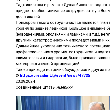
Таджикистана в рамках «Душанбинского водного п
придает особое внимание сотрудничеству с Всем
десятилетий.
Примером такого сотрудничества является план
уровня по защите ледников. Большое внимание б
(наводнениями, оползнями и лавинами и т.д.), н
другими катастрофическими последствиями и их
Дальнейшее укрепление технического потенциал
профессионального уровня сотрудников и подгот
климатологии и гидрологии, было признано важн
метеорологической организацией.
Также при ходе встречи обсуждались и другие в
©
https://president.tj/event/news/47735
23.09.2024
Соединённые Штаты
Америки