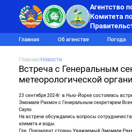
Агентство п
Комитета п
Правительс
Главная
Об агенстве
Погода
Главная
/
Новости
Встреча с Генеральным с
метеорологической органи
23 сентября 2024г. в Нью-Йорке состоялась вст
Эмомали Рахмон с Генеральным секретарем Всем
Сауло.
На встрече обсуждались вопросы сотрудничества
климата и воды.
Где Президент страны Уважаемый Эмомали Рахмо