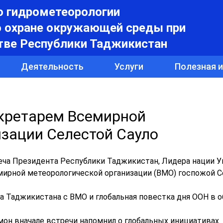
о гидрометеорологии
о охране окружающей среды при
тве Республики Таджикистан
Деятельность
Услуги
Полезная 
екретарем Всемирной
зации Селестой Сауло
реча Президента Республики Таджикистан, Лидера нации 
ирной метеорологической организации (ВМО) госпожой С
 Таджикистана с ВМО и глобальная повестка дня ООН в о
н вначале встречи напомнил о глобальных инициативах