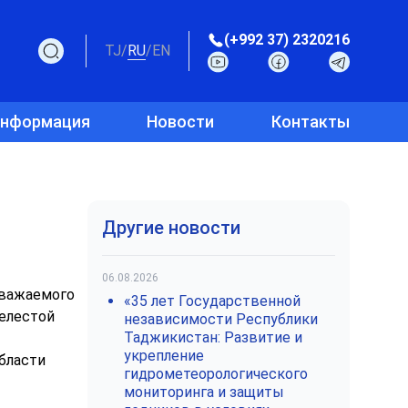
(+992 37) 2320216
TJ
/
RU
/
EN
информация
Новости
Контакты
Другие новости
06.08.2026
Уважаемого
«35 лет Государственной
елестой
независимости Республики
Таджикистан: Развитие и
укрепление
бласти
гидрометеорологического
мониторинга и защиты