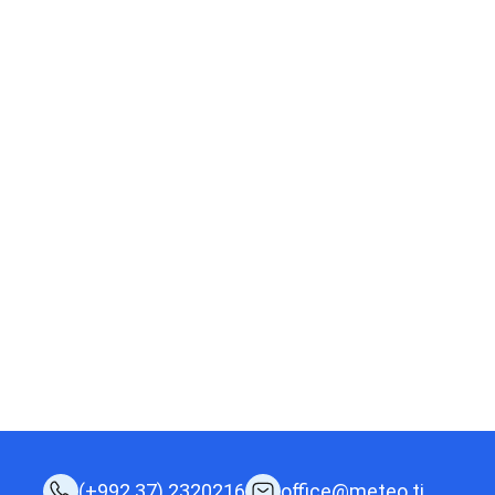
(+992 37) 2320216
office@meteo.tj