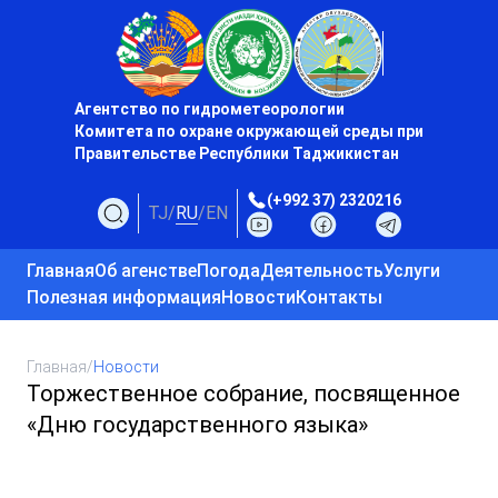
Агентство по гидрометеорологии
Комитета по охране окружающей среды при
Правительстве Республики Таджикистан
(+992 37) 2320216
TJ
/
RU
/
EN
Главная
Об агенстве
Погода
Деятельность
Услуги
Полезная информация
Новости
Контакты
Главная
/
Новости
Торжественное собрание, посвященное
«Дню государственного языка»