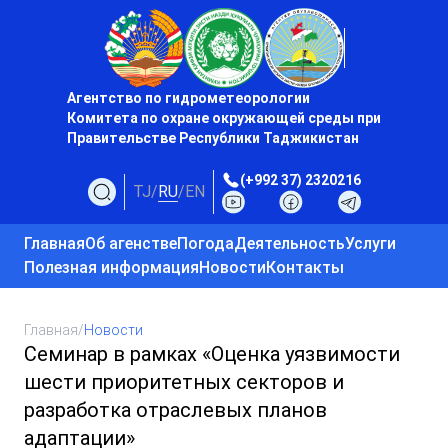
Агентство по гидрометеорологии
Комитета по охране окружающей среды при
Правительстве Республики Таджикистан
(+992 37) 2320216
TJ
/
RU
/
EN
Главная
Об агенстве
Погода
Деятельность
Услуги
Полезная информация
Новости
Контакты
Главная
/
Новости
Семинар в рамках «Оценка уязвимости
шести приоритетных секторов и
разработка отраслевых планов
адаптации»