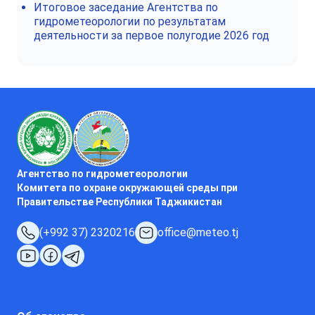
Итоговое заседание Агентства по
гидрометеорологии по результатам
деятельности за первое полугодие 2026 год
Агентство по гидрометеорологии
Комитета по охране окружающей среды при
Правительстве Республики Таджикистан
(+992 37) 2320216
office@meteo.tj