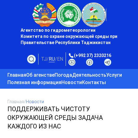
Агентство по гидрометеорологии
Комитета по охране окружающей среды при
Правительстве Республики Таджикистан
(+992 37) 2320216
TJ
/
RU
/
EN
Главная
Об агенстве
Погода
Деятельность
Услуги
Полезная информация
Новости
Контакты
Главная
/
Новости
ПОДДЕРЖИВАТЬ ЧИСТОТУ
ОКРУЖАЮЩЕЙ СРЕДЫ ЗАДАЧА
КАЖДОГО ИЗ НАС