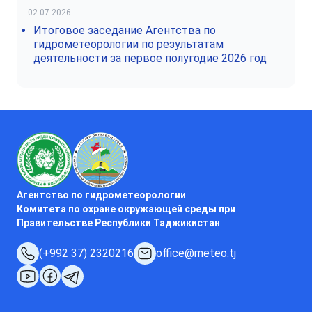
02.07.2026
Итоговое заседание Агентства по
гидрометеорологии по результатам
деятельности за первое полугодие 2026 год
Агентство по гидрометеорологии
Комитета по охране окружающей среды при
Правительстве Республики Таджикистан
(+992 37) 2320216
office@meteo.tj