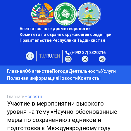
Агентство по гидрометеорологии
Комитета по охране окружающей среды при
Правительстве Республики Таджикистан
(+992 37) 2320216
TJ
/
RU
/
EN
Главная
Об агенстве
Погода
Деятельность
Услуги
Полезная информация
Новости
Контакты
Главная
/
Новости
Участие в мероприятии высокого
уровня на тему «Научно-обоснованные
меры по сохранению ледников и
подготовка к Международному году