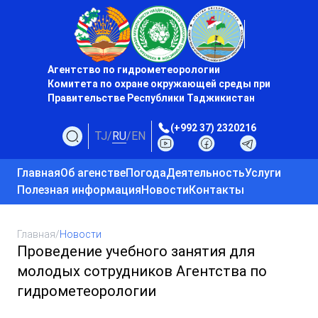
Агентство по гидрометеорологии
Комитета по охране окружающей среды при
Правительстве Республики Таджикистан
(+992 37) 2320216
TJ
/
RU
/
EN
Главная
Об агенстве
Погода
Деятельность
Услуги
Полезная информация
Новости
Контакты
Главная
/
Новости
Проведение учебного занятия для
молодых сотрудников Агентства по
гидрометеорологии