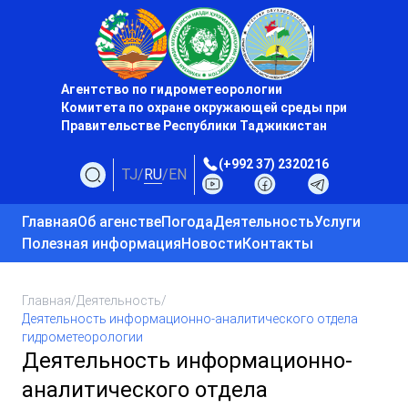
Агентство по гидрометеорологии
Комитета по охране окружающей среды при
Правительстве Республики Таджикистан
(+992 37) 2320216
TJ
/
RU
/
EN
Главная
Об агенстве
Погода
Деятельность
Услуги
Полезная информация
Новости
Контакты
Главная
/
Деятельность
/
Деятельность информационно-аналитического отдела
гидрометеорологии
Деятельность информационно-
аналитического отдела