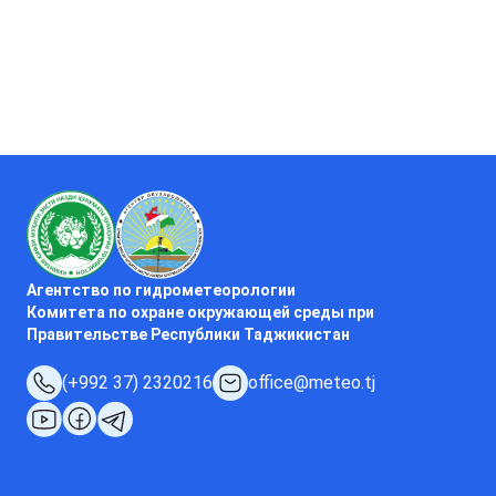
Агентство по гидрометеорологии
Комитета по охране окружающей среды при
Правительстве Республики Таджикистан
(+992 37) 2320216
office@meteo.tj