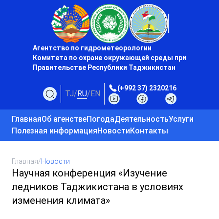
Агентство по гидрометеорологии
Комитета по охране окружающей среды при
Правительстве Республики Таджикистан
(+992 37) 2320216
TJ
/
RU
/
EN
Главная
Об агенстве
Погода
Деятельность
Услуги
Полезная информация
Новости
Контакты
Главная
/
Новости
Научная конференция «Изучение
ледников Таджикистана в условиях
изменения климата»