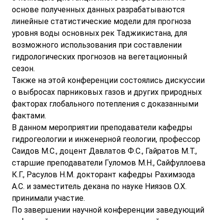
основе полученных данных разрабатываются
линейные статистические модели для прогноза
уровня воды основных рек Таджикистана, для
возможного использования при составлении
гидрологических прогнозов на вегетационный
сезон.
Также на этой конференции состоялись дискуссии
о выбросах парниковых газов и других природных
факторах глобального потепления с доказанными
фактами.
В данном мероприятии преподаватели кафедры
гидрогеологии и инженерной геологии, профессор
Саидов М.С., доцент Давлатов Ф.С., Гайратов М.Т.,
старшие преподаватели Гуломов М.Н., Сайфуллоева
К.Г., Расулов ​​Н.М. докторант кафедры Рахимзода
А.С. и заместитель декана по науке Ниязов О.Х.
принимали участие.
По завершении научной конференции заведующий