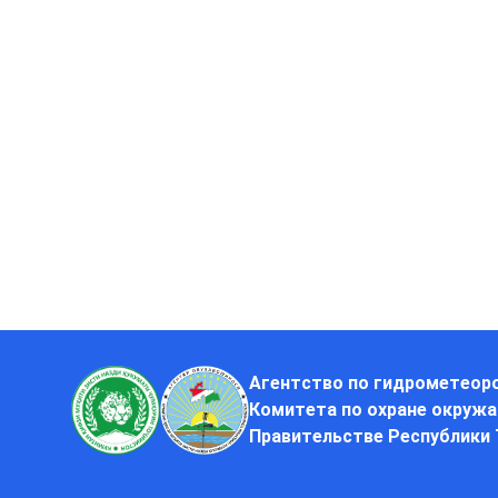
Агентство по гидрометеор
Комитета по охране окруж
Правительстве Республики