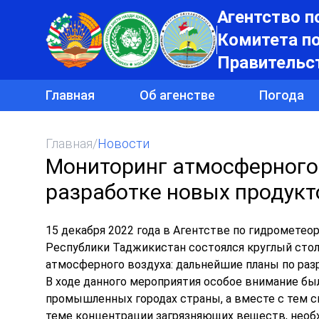
Агентство п
Комитета п
Правительс
Главная
Об агенстве
Погода
Главная
/
Новости
Мониторинг атмосферного
разработке новых продукт
15 декабря 2022 года в Агентстве по гидромет
Республики Таджикистан состоялся круглый стол
атмосферного воздуха: дальнейшие планы по раз
В ходе данного мероприятия особое внимание бы
промышленных городах страны, а вместе с тем 
теме концентрации загрязняющих веществ, необ