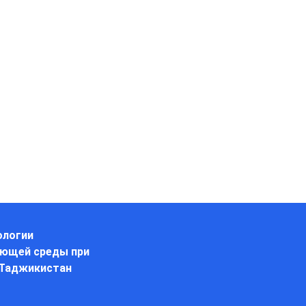
ологии
ающей среды при
 Таджикистан