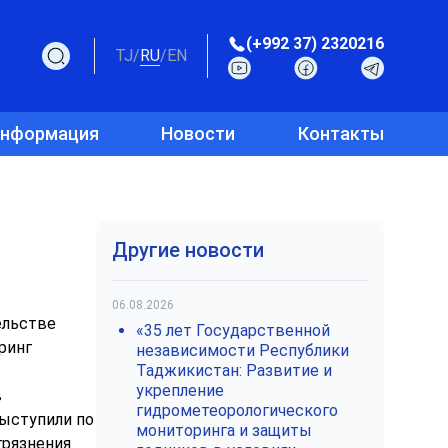
(+992 37) 2320216
TJ
/
RU
/
EN
информация
Новости
Контакты
о
Другие новости
06.08.2026
ельстве
«35 лет Государственной
ринг
независимости Республики
Таджикистан: Развитие и
укрепление
в
гидрометеорологического
ыступили по
мониторинга и защиты
грязнения