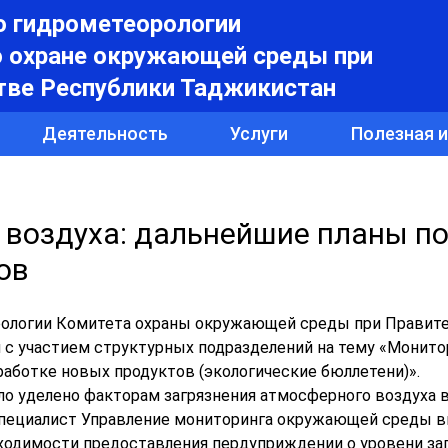
о гидрометеорологии
о охране окружающей среды при
тве Республики Таджикистан
Деятельность
Услуги
Полезная 
 воздуха: дальнейшие планы п
ов
еорологии Комитета охраны окружающей среды при Правит
 с участием структурных подразделений на тему «Монито
работке новых продуктов (экологические бюллетени)».
ло уделено факторам загрязнения атмосферного воздуха 
специалист Управление мониторинга окружающей среды в
ходимости предоставления пердуприждении о уровени за