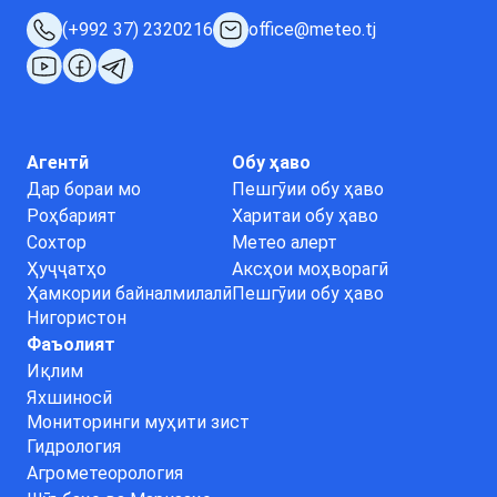
(+992 37) 2320216
office@meteo.tj
Агентӣ
Обу ҳаво
Дар бораи мо
Пешгӯии обу ҳаво
Роҳбарият
Харитаи обу ҳаво
Сохтор
Метео алерт
Ҳуҷҷатҳо
Аксҳои моҳворагӣ
Ҳамкории байналмилалӣ
Пешгӯии обу ҳаво
Нигористон
Фаъолият
Иқлим
Яхшиносӣ
Мониторинги муҳити зист
Гидрология
Агрометеорология