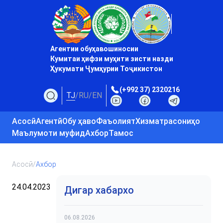
Агентии обуҳавошиносии
Кумитаи ҳифзи муҳити зисти назди
Ҳукумати Ҷумҳурии Тоҷикистон
(+992 37) 2320216
TJ
/
RU
/
EN
Асосӣ
Агентӣ
Обу ҳаво
Фаъолият
Хизматрасониҳо
Маълумоти муфид
Ахбор
Тамос
Асосӣ
/
Ахбор
24.04.2023
Дигар хабархо
06.08.2026