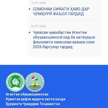
13.07.2026
СОМОНАИ СИФАТИ ҲАВО ДАР
ҶУМҲУРӢ ФАЪОЛ ГАРДИД
02.07.2026
Ҷаласаи ҷамъбастии Агентии
обуҳавошиносӣ оид ба натиҷаҳои
фаъолияти нимсолаи аввали соли
2026 баргузор гардид
Агентии обуҳавошиносии
Кумитаи ҳифзи муҳити зисти назди
Ҳукумати Ҷумҳурии Тоҷикистон