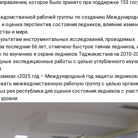
правлении, которое было принято при поддержке 153 гос
ведомственной рабочей группы по созданию Международ
 и оценка перспектив состояния ледников, влияние изме
тан и мира.
езультатам инструментальных исследований, проводимых
а последние 66 лет, отмечено быстрое таяние ледников, 
 по изучению и охране ледников Таджикистана на 2010-2
ные экспедиционные работы с целью углубленного изуч
.
рамках «2025 год – Международный год защиты ледников»
овать межведомственную рабочую группу с целью орган
х рек республики для оценки состояния ледников с учас
 уровня.