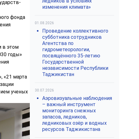
ледников в условиях
ударств-
изменения климата»
ного фонда
01.08.2026
нения
Проведение коллективного
субботника сотрудников
Агентства по
и в этом
гидрометеорологии,
030 годы»
посвящённого 35-летию
ения
Государственной
независимости Республики
Таджикистан
, «21 марта
изации
30.07.2026
тием ученых
Аэровизуальные наблюдения
– важный инструмент
мониторинга снежных
запасов, ледников,
ледниковых озёр и водных
ресурсов Таджикистана