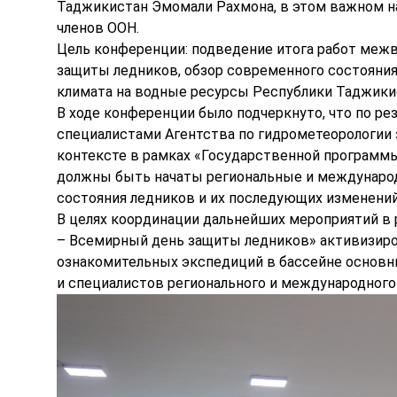
Таджикистан Эмомали Рахмона, в этом важном на
членов ООН.
Цель конференции: подведение итога работ меж
защиты ледников, обзор современного состояния
климата на водные ресурсы Республики Таджикис
В ходе конференции было подчеркнуто, что по р
специалистами Агентства по гидрометеорологии з
контексте в рамках «Государственной программы
должны быть начаты региональные и международ
состояния ледников и их последующих изменений
В целях координации дальнейших мероприятий в 
– Всемирный день защиты ледников» активизир
ознакомительных экспедиций в бассейне основны
и специалистов регионального и международного