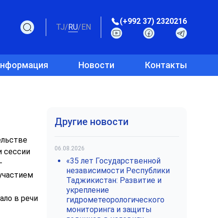
(+992 37) 2320216
TJ
/
RU
/
EN
информация
Новости
Контакты
Другие новости
ельстве
06.08.2026
и сессии
«35 лет Государственной
–
независимости Республики
участием
Таджикистан: Развитие и
укрепление
ало в речи
гидрометеорологического
мониторинга и защиты