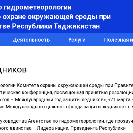
о гидрометеорологии
о охране окружающей среды при
тве Республики Таджикистан
Деятельность
Услуги
Полезная 
дников
еорологии Комитета охраны окружающей среды при Правит
ктическая конференция, посвященная принятию резолюци
5 год – Международный год защиты ледников», «21 марта 
ие Международного целевого фонда защиты ледников» с 
уководства Агентства по гидрометеорологии, где прозвуч
ного единства – Лидера нации, Президента Республики