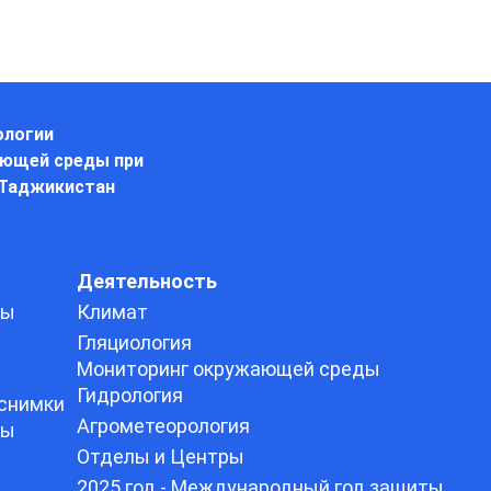
ологии
ающей среды при
 Таджикистан
Деятельность
ды
Климат
Гляциология
Мониторинг окружающей среды
Гидрология
снимки
Агрометеорология
ды
Отделы и Центры
2025 год - Международный год защиты