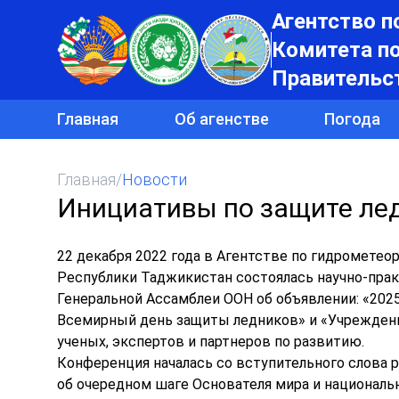
Агентство п
Комитета п
Правительс
Главная
Об агенстве
Погода
Главная
/
Новости
Инициативы по защите ле
22 декабря 2022 года в Агентстве по гидромет
Республики Таджикистан состоялась научно-пра
Генеральной Ассамблеи ООН об объявлении: «202
Всемирный день защиты ледников» и «Учрежден
ученых, экспертов и партнеров по развитию.
Конференция началась со вступительного слова р
об очередном шаге Основателя мира и националь