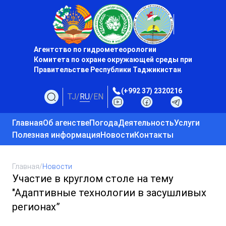
Агентство по гидрометеорологии
Комитета по охране окружающей среды при
Правительстве Республики Таджикистан
(+992 37) 2320216
TJ
/
RU
/
EN
Главная
Об агенстве
Погода
Деятельность
Услуги
Полезная информация
Новости
Контакты
Главная
/
Новости
Участие в круглом столе на тему
"Адаптивные технологии в засушливых
регионах”