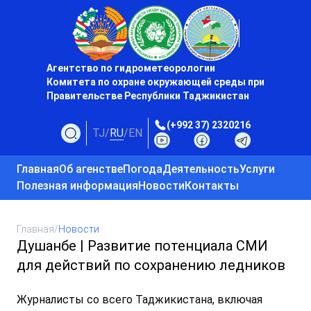
Агентство по гидрометеорологии
Комитета по охране окружающей среды при
Правительстве Республики Таджикистан
(+992 37) 2320216
TJ
/
RU
/
EN
Главная
Об агенстве
Погода
Деятельность
Услуги
Полезная информация
Новости
Контакты
Главная
/
Новости
Душанбе | Развитие потенциала СМИ
для действий по сохранению ледников
Журналисты со всего Таджикистана, включая