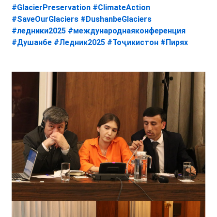
#GlacierPreservation
#ClimateAction
#SaveOurGlaciers
#DushanbeGlaciers
#ледники2025
#международнаяконференция
#Душанбе
#Ледник2025
#Тоҷикистон
#Пирях