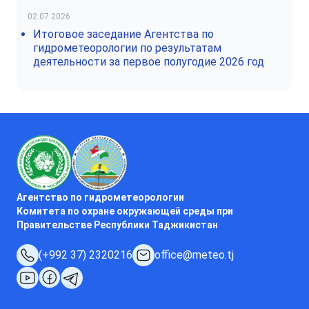
02.07.2026
Итоговое заседание Агентства по
гидрометеорологии по результатам
деятельности за первое полугодие 2026 год
Агентство по гидрометеорологии
Комитета по охране окружающей среды при
Правительстве Республики Таджикистан
(+992 37) 2320216
office@meteo.tj