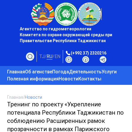
Агентство по гидрометеорологии
Комитета по охране окружающей среды при
Правительстве Республики Таджикистан
(+992 37) 2320216
TJ
/
RU
/
EN
Главная
Об агенстве
Погода
Деятельность
Услуги
Полезная информация
Новости
Контакты
Главная
/
Новости
Тренинг по проекту «Укрепление
потенциала Республики Таджикистан по
соблюдению Расширенных рамок
прозрачности в рамках Парижского