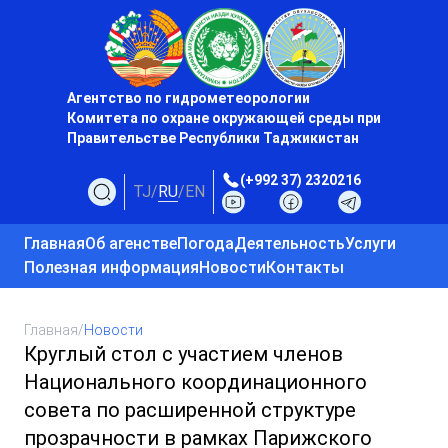
Агентство по гидрометеорологии
Комитета по охране окружающей среды при
Правительстве Республики Таджикистан
(+992 37) 2320216
TJ
/
RU
/
EN
Главная
Об агенстве
Погода
Деятельность
Услуги
Полезная информация
Новости
Контакты
Главная
/
Новости
Круглый стол с участием членов
Национального координационного
совета по расширенной структуре
прозрачности в рамках Парижского