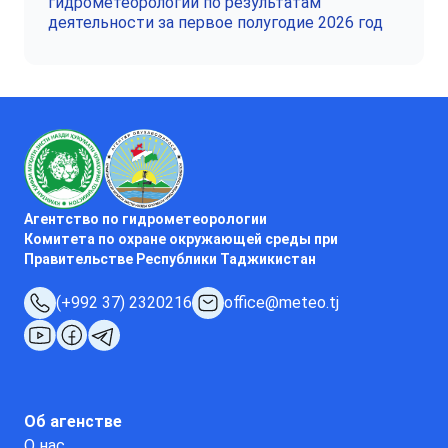
гидрометеорологии по результатам
деятельности за первое полугодие 2026 год
Агентство по гидрометеорологии
Комитета по охране окружающей среды при
Правительстве Республики Таджикистан
(+992 37) 2320216
office@meteo.tj
Об агенстве
О нас