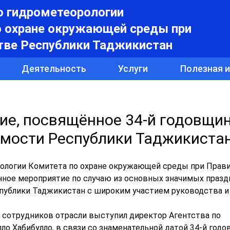
о гидрометеорологии
о охране окружающей среды при
тве Республики Таджикистан
Деятельность
Услуги
Полезная 
ие, посвящённое 34-й годовщи
имости Республики Таджикиста
орологии Комитета по охране окружающей среды при Прав
ное мероприятие по случаю из основных значимых празд
публики Таджикистан с широким участием руководства и
 сотрудников отрасли выступил директор Агентства по
о Хабибулло, в связи со знаменательной датой 34-й год