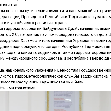
джикистан
ом нелёгком пути независимости, и напомнил об историч
дера нации, Президента Республики Таджикистан уважае
сти и устойчивого развития страны.
а гидрометеорологии Байдуллоева Дж.А., начальник анали
атов Х.С., начальник научно-исследовательского отдела 
хмадулоев Х., заместитель начальника Управления монито
дники подчеркнули, что сегодня Республика Таджикистан 
ах воды и климата, ледников, а также гидрометеорологии
ку международного сообщества, и республика твёрдо дв
ма, национального уважения к ценностям Государственно
алистов гидрометеорологической службы Таджикистана, г
симости Республики Таджикистан они были
ётными грамотами.