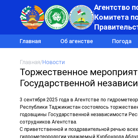
Агентство п
Комитета п
Правительс
Главная
Об агенстве
Погода
Главная
/
Новости
Торжественное мероприят
Государственной независ
3 сентября 2025 года в Агентстве по гидромете
Республики Таджикистан состоялось торжествен
годовщины Государственной независимости Рес
сотрудников Агентства.
С приветственной и поздравительной речью всех
гидрометеорологии уважаемый Курбонзода Абдулл