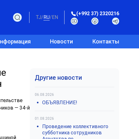
(+992 37) 2320216
TJ
/
RU
/
EN
информация
Новости
Контакты
не
Другие новости
н
06.08.2026
ительстве
ОБЪЯВЛЕНИЕ!
ников — 34-й
01.08.2026
Проведение коллективного
субботника сотрудников
овщиной
Агентства по