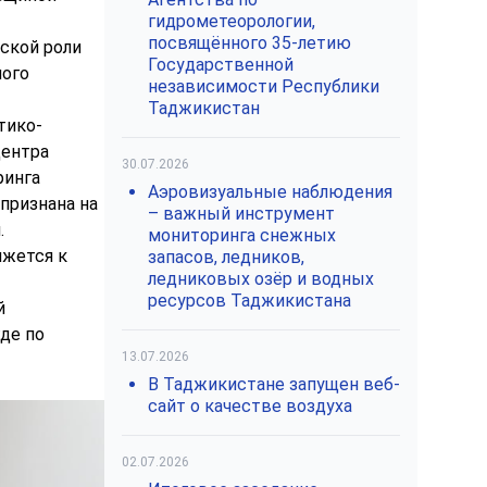
гидрометеорологии,
посвящённого 35-летию
еской роли
Государственной
мого
независимости Республики
Таджикистан
тико-
Центра
30.07.2026
ринга
Аэровизуальные наблюдения
признана на
– важный инструмент
.
мониторинга снежных
ижется к
запасов, ледников,
ледниковых озёр и водных
ресурсов Таджикистана
й
де по
13.07.2026
В Таджикистане запущен веб-
сайт о качестве воздуха
02.07.2026