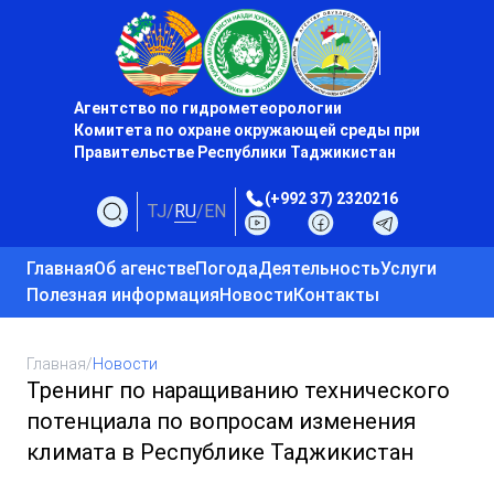
Агентство по гидрометеорологии
Комитета по охране окружающей среды при
Правительстве Республики Таджикистан
(+992 37) 2320216
TJ
/
RU
/
EN
Главная
Об агенстве
Погода
Деятельность
Услуги
Полезная информация
Новости
Контакты
Главная
/
Новости
Тренинг по наращиванию технического
потенциала по вопросам изменения
климата в Республике Таджикистан