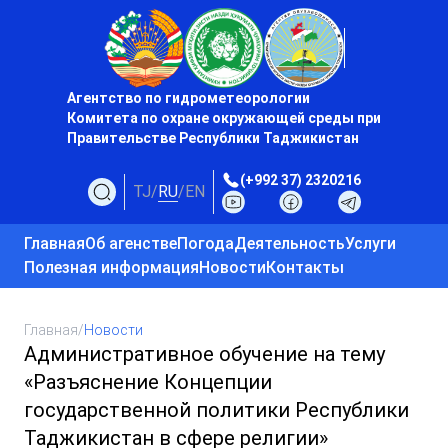
Агентство по гидрометеорологии
Комитета по охране окружающей среды при
Правительстве Республики Таджикистан
(+992 37) 2320216
TJ
/
RU
/
EN
Главная
Об агенстве
Погода
Деятельность
Услуги
Полезная информация
Новости
Контакты
Главная
/
Новости
Административное обучение на тему
«Разъяснение Концепции
государственной политики Республики
Таджикистан в сфере религии»