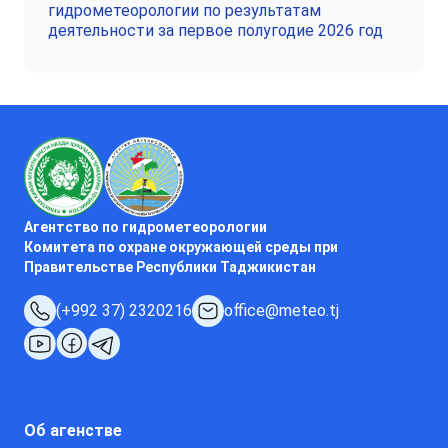
гидрометеорологии по результатам
деятельности за первое полугодие 2026 год
Агентство по гидрометеорологии
Комитета по охране окружающей среды при
Правительстве Республики Таджикистан
(+992 37) 2320216
office@meteo.tj
Об агенстве