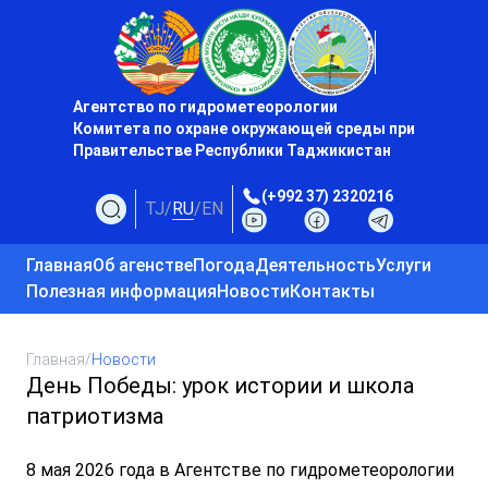
Агентство по гидрометеорологии
Комитета по охране окружающей среды при
Правительстве Республики Таджикистан
(+992 37) 2320216
TJ
/
RU
/
EN
Главная
Об агенстве
Погода
Деятельность
Услуги
Полезная информация
Новости
Контакты
Главная
/
Новости
День Победы: урок истории и школа
патриотизма
8 мая 2026 года в Агентстве по гидрометеорологии