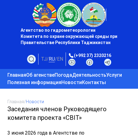
Агентство по гидрометеорологии
Комитета по охране окружающей среды при
Правительстве Республики Таджикистан
(+992 37) 2320216
TJ
/
RU
/
EN
Главная
Об агенстве
Погода
Деятельность
Услуги
Полезная информация
Новости
Контакты
Главная
/
Новости
Заседания членов Руководящего
комитета проекта «CBIT»
3 июня 2026 года в Агентстве по