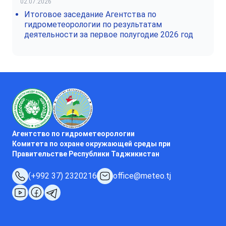
02.07.2026
Итоговое заседание Агентства по
гидрометеорологии по результатам
деятельности за первое полугодие 2026 год
Агентство по гидрометеорологии
Комитета по охране окружающей среды при
Правительстве Республики Таджикистан
(+992 37) 2320216
office@meteo.tj