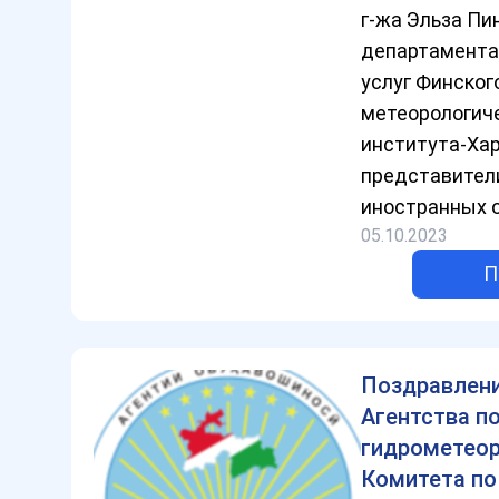
г-жа Эльза Пи
департамента
услуг Финског
метеорологич
института-Хар
представител
иностранных о
05.10.2023
П
Поздравлен
Агентства п
гидрометео
Комитета по