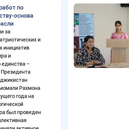
работ по
ству-основа
расли
и за
атриотических и
х инициатив
ра и
 единства –
, Президента
аджикистан
момали Рахмона
кущего года на
огической
ра был проведен
ллективная
приняли активное