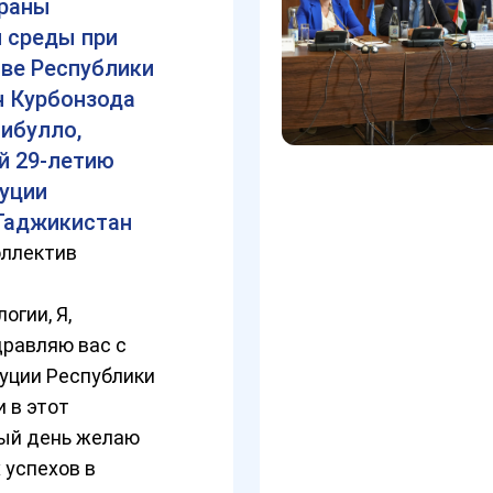
храны
 среды при
ве Республики
 Курбонзода
ибулло,
й 29-летию
уции
Таджикистан
ллектив
огии, Я,
дравляю вас с
уции Республики
 в этот
ый день желаю
 успехов в