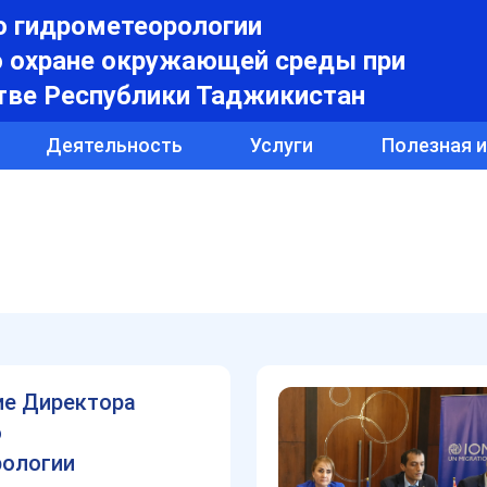
о гидрометеорологии
о охране окружающей среды при
тве Республики Таджикистан
Деятельность
Услуги
Полезная 
ие Директора
о
рологии