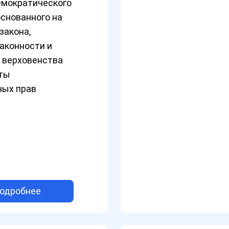
емократического
основанного на
закона,
аконности и
 верховенства
иты
ных прав
одробнее