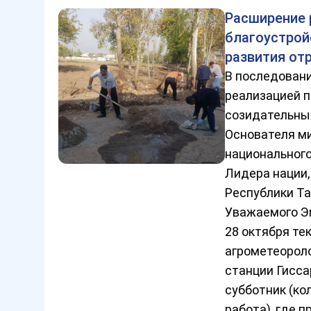
Расширение 
благоустрой
развития от
В последовани
реализацией п
созидательны
Основателя ми
национального
Лидера нации
Республики Т
Уважаемого Э
28 октября те
агрометеорол
станции Гисса
субботник (ко
работа), где 