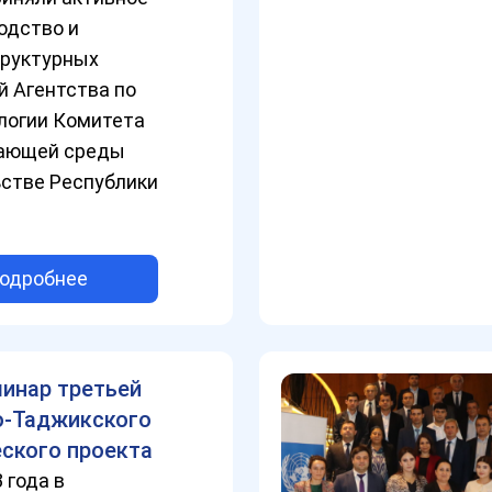
одство и
труктурных
 Агентства по
логии Комитета
жающей среды
ьстве Республики
одробнее
инар третьей
о-Таджикского
ского проекта
 года в