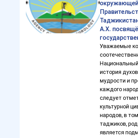
окружающей
Правительст
Таджикистан
А.Х. посвящ
государстве
Уважаемые ко
соотечествен
Национальный
история духов
мудрости и п
каждого народ
следует отмет
культурной ци
народов, в том
таджиков, род
является под