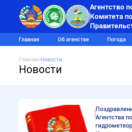
Агентство п
Комитета п
Правительс
Главная
Об агенстве
Погода
Главная
/
Новости
Новости
Поздравлен
Агентства п
гидрометео