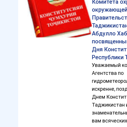
Комитета о
окружающей
Правительст
Таджикистан
Абдулло Хаб
посвященны
Дня Констит
Республики 
Уважаемый ко
Агентства по
гидрометеорол
искренне, поз
Днем Констит
Таджикистан и
знаменательн
вам всяческих