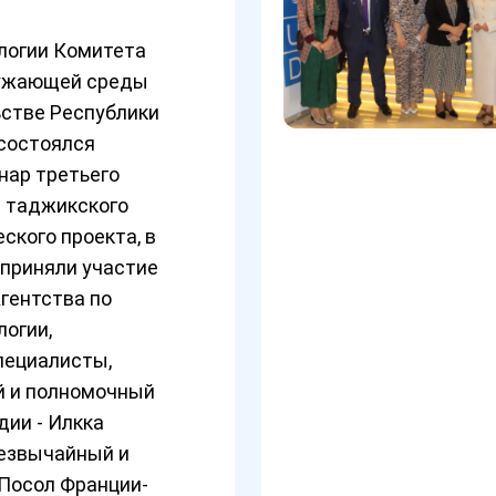
логии Комитета
ружающей среды
ьстве Республики
состоялся
нар третьего
- таджикского
ского проекта, в
 приняли участие
гентства по
огии,
пециалисты,
 и полномочный
ии - Илкка
резвычайный и
Посол Франции-