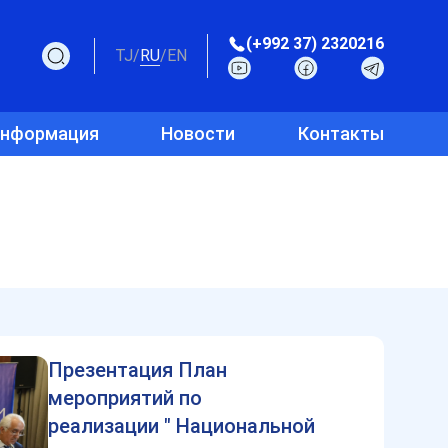
(+992 37) 2320216
TJ
/
RU
/
EN
информация
Новости
Контакты
Презентация План
мероприятий по
реализации " Национальной