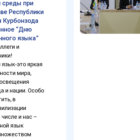
 среды при
ве Республики
 Курбонзода
ённое “Дню
нного языка”
ллеги и
ники!
 язык-это яркая
ности мира,
росвещения
а и нации. Особо
ить, в
вилизации
 числе и нас –
ной язык
множеством