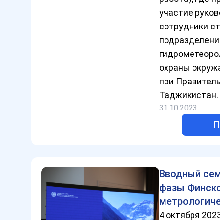
участие руков
сотрудники с
подразделений
гидрометеоро
охраны окру
при Правител
Таджикистан.
31.10.2023
П
Вводный сем
фазы Финск
метрологиче
4 октября 2023