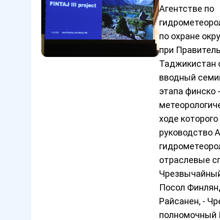
Агентстве по
гидрометеоро
по охране ок
при Правител
Таджикистан 
вводный семи
этапа финско 
метеорологиче
ходе которого
руководство А
гидрометеорол
отраслевые с
Чрезвычайный
Посол Финлянд
Райсанен, - Ч
полномочный 