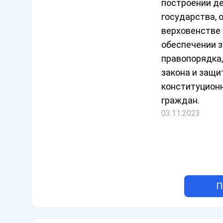
построении д
государства, 
верховенстве 
обеспечении з
правопорядка,
закона и защ
конституцион
граждан.
03.11.2023
П