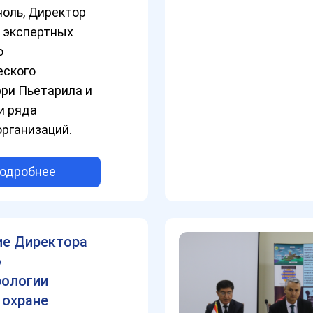
ноль, Директор
 экспертных
о
еского
ри Пьетарила и
и ряда
рганизаций.
одробнее
ие Директора
о
рологии
 охране