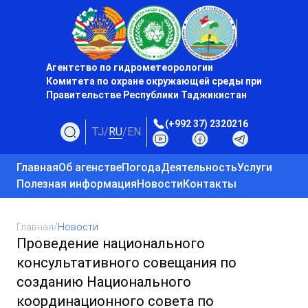
Агентство по гидрометеорологии
Комитета по охране окружающей среды при
Правительстве Республики Таджикистан
(+992 37) 2320216
TJ
/
RU
/
EN
Главная
Об агенстве
Погода
Деятельность
Услуги
Полезная информация
Новости
Контакты
Главная
/
Новости
Проведение национального
консультативного совещания по
созданию Национального
координационного совета по