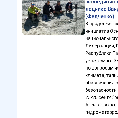
экспедицион
леднике Ван
(Федченко)
В продолжени
инициатив Осн
национального
Лидер нации,
Республики Т
уважаемого Э
по вопросам 
климата, таян
обеспечения 
безопасности
23-26 сентябр
Агентство по
гидрометеоро