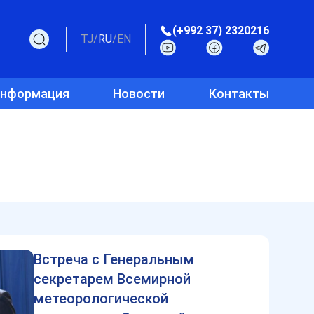
(+992 37) 2320216
TJ
/
RU
/
EN
информация
Новости
Контакты
Встреча с Генеральным
секретарем Всемирной
метеорологической