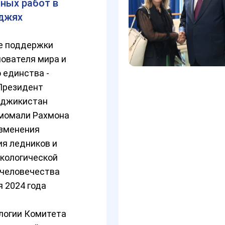
ных работ в
джях
е поддержки
ователя мира и
 единства -
 Президент
аджикистан
момали Рахмона
изменения
ия ледников и
экологической
 человечества
я 2024 года
логии Комитета