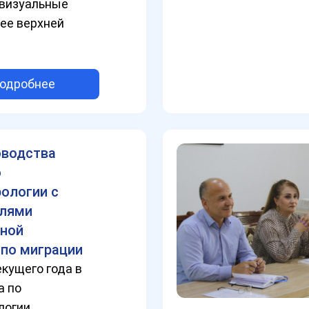
овизуальные
ее верхней
одробнее
оводства
о
ологии с
елями
ной
 по миграции
екущего года в
а по
логии