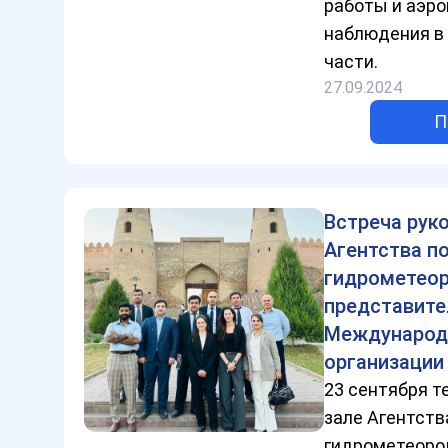
работы и аэр
наблюдения в 
части.
27.09.2024
П
Встреча рук
Агентства п
гидрометеор
представит
Международ
организации
23 сентября т
зале Агентств
гидрометеоро