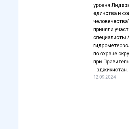
уровня Лидер
единства и с
человечества”
приняли учас
специалисты 
гидрометеоро
по охране ок
при Правител
Таджикистан.
12.09.2024