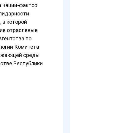
а нации-фактор
олидарности
, в которой
тие отраслевые
Агентства по
логии Комитета
ружающей среды
ьстве Республики