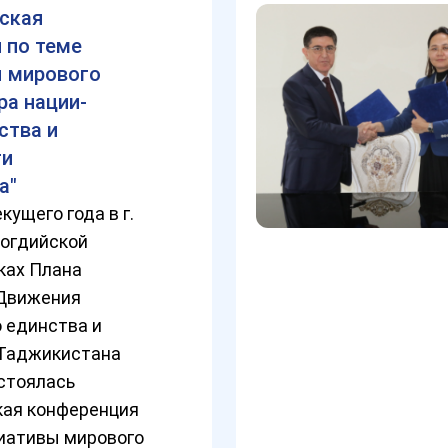
ская
 по теме
 мирового
ра нации-
ства и
ти
а"
кущего года в г.
огдийской
ках Плана
Движения
 единства и
Таджикистана
остоялась
кая конференция
циативы мирового