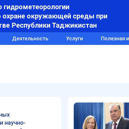
о гидрометеорологии
о охране окружающей среды при
тве Республики Таджикистан
Деятельность
Услуги
Полезная 
ьных
и научно-