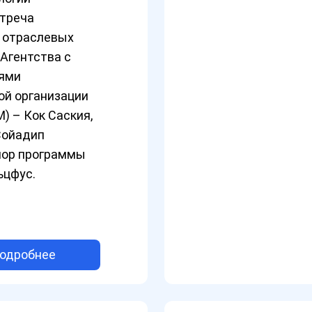
стреча
и отраслевых
Агентства с
ями
й организации
) – Кок Саския,
Сойадип
нор программы
цфус.
одробнее