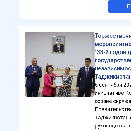
П
Торжествен
мероприятие
"33-й годов
государстве
независимос
Таджикиста
5 сентября 20
инициативе К
охране окруж
Правительств
Таджикистан 
руководства, 