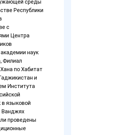
ружающей среды
ьстве Республики
в
ве с
ями Центра
ников
 академии наук
, Филиал
 Хана по Хабитат
Таджикистан и
ем Института
ссийской
 в языковой
а Ванджях
ыли проведены
диционные