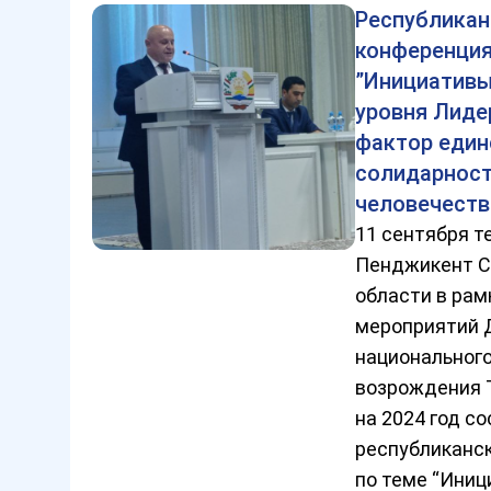
Республикан
конференция
”Инициативы
уровня Лиде
фактор един
солидарнос
человечеств
11 сентября те
Пенджикент С
области в рам
мероприятий 
национального
возрождения 
на 2024 год с
республиканс
по теме “Ини