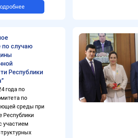
одробнее
ное
 по случаю
щины
нной
ти Республики
н”
24 года по
омитета по
ающей среды при
е Республики
с участием
структурных