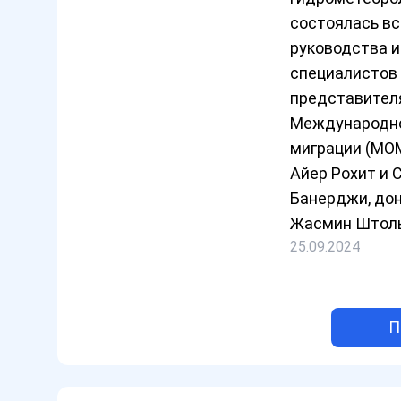
состоялась в
руководства 
специалистов 
представител
Международно
миграции (МОМ
Айер Рохит и 
Банерджи, до
Жасмин Штоль
25.09.2024
П