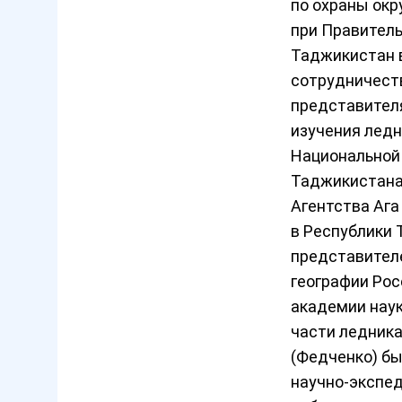
по охраны ок
при Правител
Таджикистан 
сотрудничест
представител
изучения лед
Национальной
Таджикистана
Агентства Ага
в Республики 
представител
географии Ро
академии наук
части ледник
(Федченко) б
научно-экспе