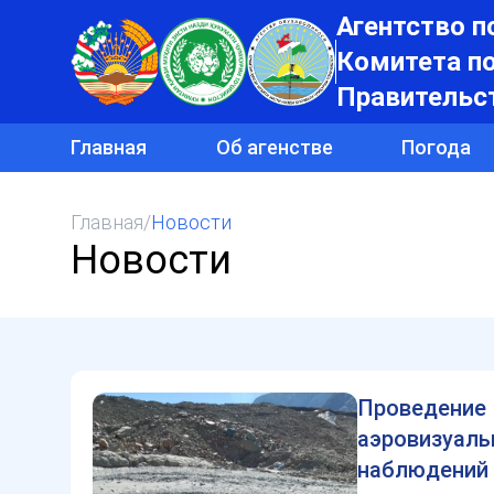
Агентство п
Комитета п
Правительс
Главная
Об агенстве
Погода
Главная
/
Новости
Новости
Проведение
аэровизуал
наблюдений 