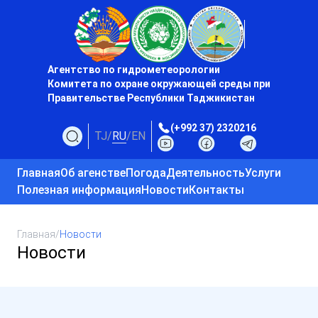
Агентство по гидрометеорологии
Комитета по охране окружающей среды при
Правительстве Республики Таджикистан
(+992 37) 2320216
TJ
/
RU
/
EN
Главная
Об агенстве
Погода
Деятельность
Услуги
Полезная информация
Новости
Контакты
Главная
/
Новости
Новости