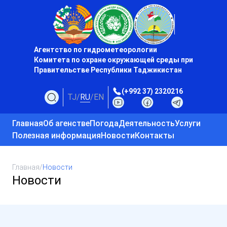
Агентство по гидрометеорологии
Комитета по охране окружающей среды при
Правительстве Республики Таджикистан
(+992 37) 2320216
TJ
/
RU
/
EN
Главная
Об агенстве
Погода
Деятельность
Услуги
Полезная информация
Новости
Контакты
Главная
/
Новости
Новости