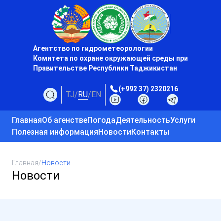
Агентство по гидрометеорологии
Комитета по охране окружающей среды при
Правительстве Республики Таджикистан
(+992 37) 2320216
TJ
/
RU
/
EN
Главная
Об агенстве
Погода
Деятельность
Услуги
Полезная информация
Новости
Контакты
Главная
/
Новости
Новости