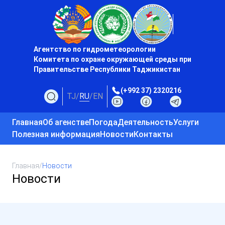
Агентство по гидрометеорологии
Комитета по охране окружающей среды при
Правительстве Республики Таджикистан
(+992 37) 2320216
TJ
/
RU
/
EN
Главная
Об агенстве
Погода
Деятельность
Услуги
Полезная информация
Новости
Контакты
Главная
/
Новости
Новости