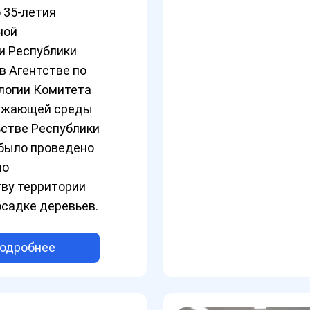
 35-летия
ной
и Республики
в Агентстве по
логии Комитета
ружающей среды
ьстве Республики
было проведено
по
ву территории
осадке деревьев.
одробнее