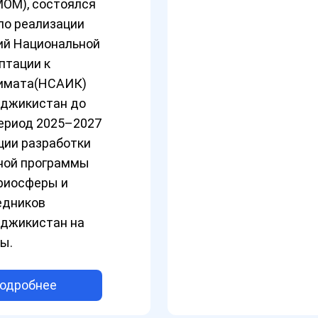
МОМ), состоялся
по реализации
ий Национальной
птации к
имата(НСАИК)
аджикистан до
период 2025–2027
ции разработки
ной программы
криосферы и
едников
аджикистан на
ы.
одробнее