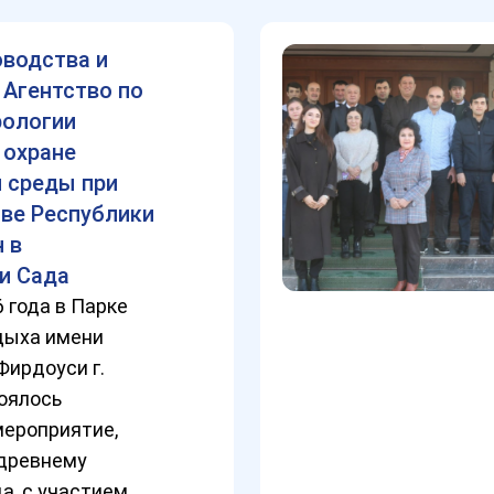
оводства и
 Агентство по
рологии
 охране
 среды при
ве Республики
 в
и Сада
6 года в Парке
дыха имени
ирдоуси г.
оялось
мероприятие,
древнему
а, с участием