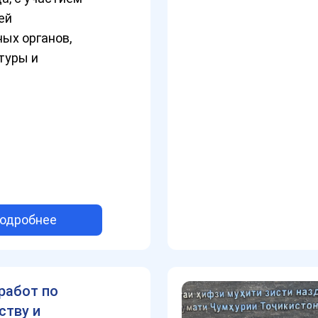
ей
ых органов,
туры и
одробнее
работ по
ству и