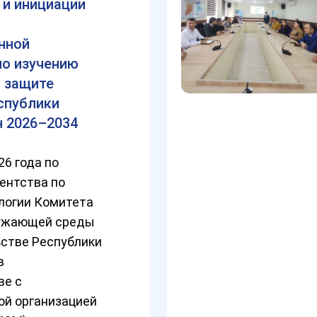
. и инициации
нной
о изучению
 защите
спублики
 2026–2034
26 года по
ентства по
логии Комитета
ружающей среды
ьстве Республики
в
ве с
й организацией