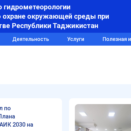
о гидрометеорологии
о охране окружающей среды при
тве Республики Таджикистан
Деятельность
Услуги
Полезная 
л по
Плана
АИК 2030 на