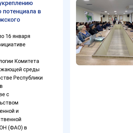
 укреплению
о потенциала в
ижского
по 16 января
инициативе
логии Комитета
ружающей среды
ьстве Республики
в
ве с
ьством
енной и
ственной
ОН (ФАО) в