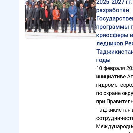
2025-2027 гг
разработки
Государстве
программы п
криосферы и
ледников Ре
Таджикистан
годы
10 февраля 20
инициативе Аг
гидрометеоро
по охране ок
при Правител
Таджикистан 
сотрудничест
Международно