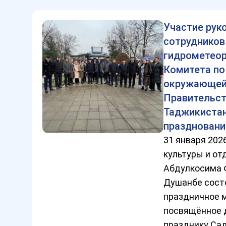
Участие рук
сотрудников
гидрометео
Комитета по
окружающей
Правительст
Таджикистан
праздновани
31 января 202
культуры и от
Абдулкосима Ф
Душанбе сост
праздничное 
посвящённое 
празднику Сад