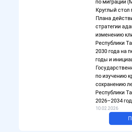
по миграции (
Круглый стол 
Плана действ
стратегии ада
изменению кл
Республики Т
2030 года на 
годы и инициа
Государствен
по изучению 
сохранению л
Республики Т
2026–2034 год
10.02.2026
П