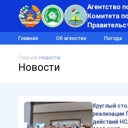
Агентство п
Комитета п
Правительс
Главная
Об агенстве
Погода
Главная
/
Новости
Новости
Круглый сто
реализации 
действий НС