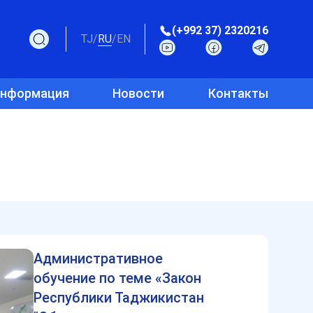
(+992 37) 2320216
TJ
/
RU
/
EN
информация
Новости
Контакты
Административное
обучение по теме «Закон
Республики Таджикистан