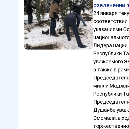
озеленении 
24 января теку
соответствии 
указаниями Ос
национального
Лидера нации
Республики Т
уважаемого Э
а также в рам
Председател
милли Маджли
Республики Т
Председателя
Душанбе уваж
Эмомали, в хо
торжественн