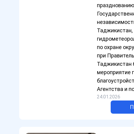
празднованию
Государствен
независимост
Таджикистан, 
гидрометеоро
по охране ок
при Правител
Таджикистан 
мероприятие 
благоустройст
Агентства и п
24.01.2026
П