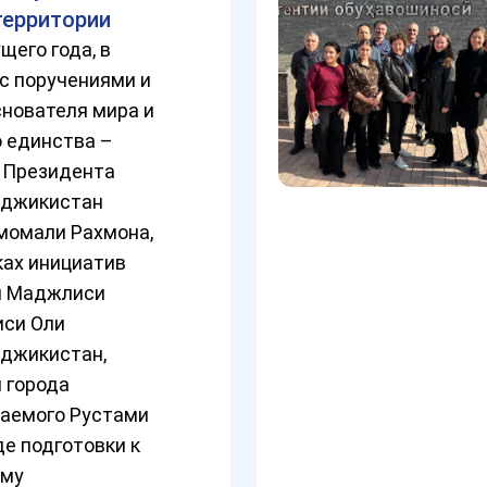
территории
щего года, в
с поручениями и
нователя мира и
 единства –
, Президента
аджикистан
момали Рахмона,
ках инициатив
я Маджлиси
си Оли
аджикистан,
 города
аемого Рустами
де подготовки к
ому