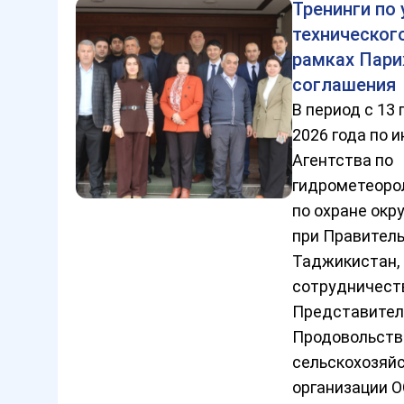
Тренинги по
техническог
рамках Пар
соглашения
В период с 13 
2026 года по 
Агентства по
гидрометеоро
по охране ок
при Правител
Таджикистан, 
сотрудничест
Представител
Продовольств
сельскохозяй
организации О