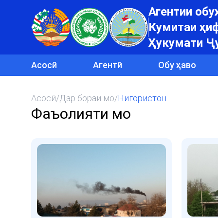
Агентии об
Кумитаи ҳиф
Ҳукумати Ҷ
Асосӣ
Агентӣ
Обу ҳаво
Асосӣ
/
Дар бораи мо
/
Нигористон
Фаъолияти мо