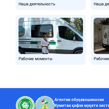
Наша деятельность
Наша де
Рабочие моменты
Рабочи
Агентии обуҳавошиносии
Кумитаи ҳифзи муҳити зист