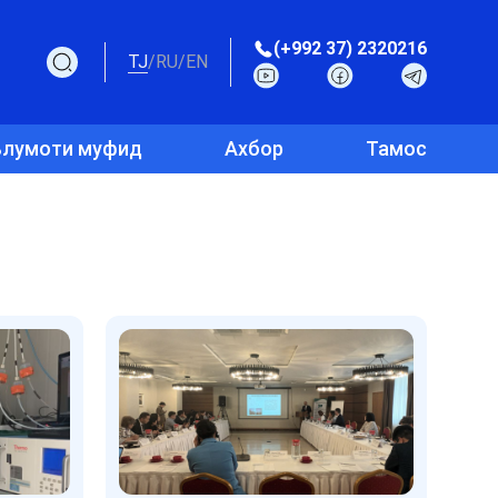
(+992 37) 2320216
TJ
/
RU
/
EN
лумоти муфид
Ахбор
Тамос