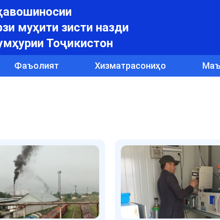
уҳавошиносии
зи муҳити зисти назди
умҳурии Тоҷикистон
Фаъолият
Хизматрасониҳо
Маъ