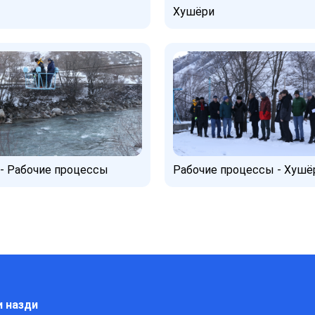
Хушёри
- Рабочие процессы
Рабочие процессы - Хушё
и назди