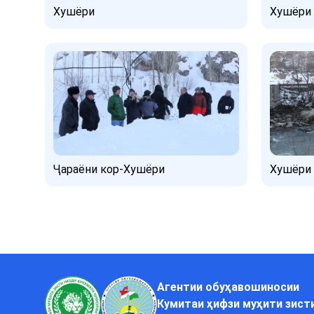
Хушёри
Хушёри
Ҷараёни кор-Хушёри
Хушёри 
Агентии обуҳавошиносии
Кумитаи ҳифзи муҳити зист