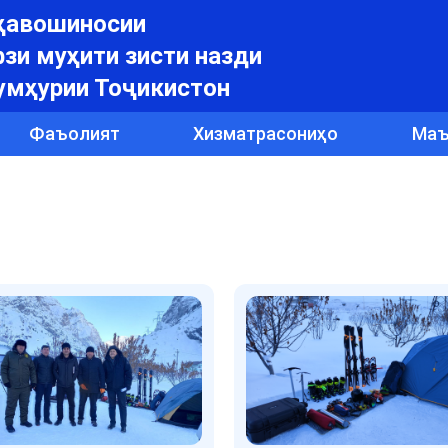
уҳавошиносии
зи муҳити зисти назди
умҳурии Тоҷикистон
Фаъолият
Хизматрасониҳо
Маъ