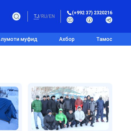
(+992 37) 2320216
TJ
/
RU
/
EN
лумоти муфид
Ахбор
Тамос