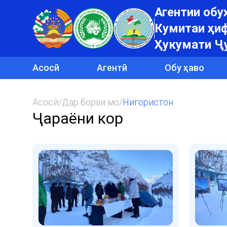
Агентии об
Кумитаи ҳиф
Ҳукумати Ҷ
Асосӣ
Агентӣ
Обу ҳаво
Асосӣ
/
Дар бораи мо
/
Нигористон
Ҷараёни кор