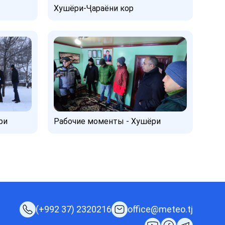
Хушёри-Ҷараёни кор
ри
Рабочие моменты - Хушёри
(+992 37) 2320216
office@meteo.tj