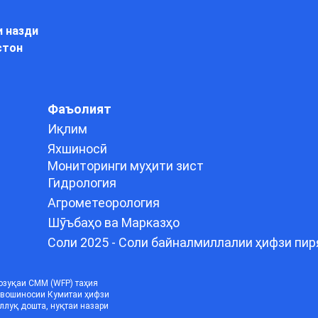
и назди
стон
Фаъолият
Иқлим
Яхшиносӣ
Мониторинги муҳити зист
Гидрология
Агрометеорология
Шӯъбаҳо ва Марказҳо
Соли 2025 - Соли байналмиллалии ҳифзи пир
озуқаи СММ (WFP) таҳия
ҳавошиносии Кумитаи ҳифзи
ллуқ дошта, нуқтаи назари