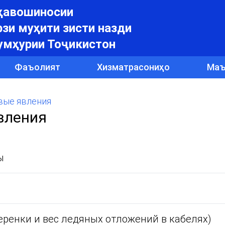
уҳавошиносии
зи муҳити зисти назди
умҳурии Тоҷикистон
Фаъолият
Хизматрасониҳо
Маъ
вые явления
вления
ы
еренки и вес ледяных отложений в кабелях)