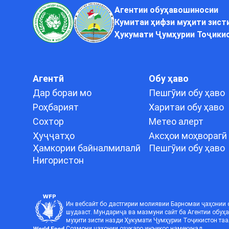
Агентии обуҳавошиносии
Кумитаи ҳифзи муҳити зист
Ҳукумати Ҷумҳурии Тоҷики
Агентӣ
Обу ҳаво
Дар бораи мо
Пешгӯии обу ҳаво
Роҳбарият
Харитаи обу ҳаво
Сохтор
Метео алерт
Ҳуҷҷатҳо
Аксҳои моҳворагӣ
Ҳамкории байналмилалӣ
Пешгӯии обу ҳаво
Нигористон
Ин вебсайт бо дастгирии молиявии Барномаи ҷаҳонии 
шудааст. Мундариҷа ва мазмуни сайт ба Агентии обу
муҳити зисти назди Ҳукумати Ҷумҳурии Тоҷикистон таа
Созмони ҷаҳонии озуқаро инъикос намекунад.