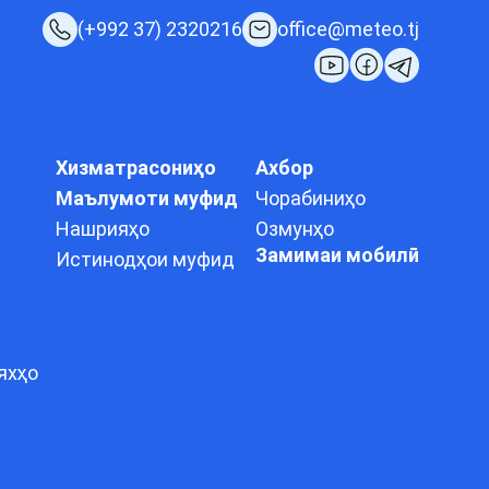
(+992 37) 2320216
office@meteo.tj
Хизматрасониҳо
Ахбор
Маълумоти муфид
Чорабиниҳо
Нашрияҳо
Озмунҳо
Замимаи мобилӣ
Истинодҳои муфид
яхҳо