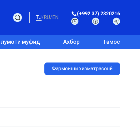
(+992 37) 2320216
TJ
/
RU
/
EN
лумоти муфид
Ахбор
Тамос
Фармоиши хизматрасонӣ