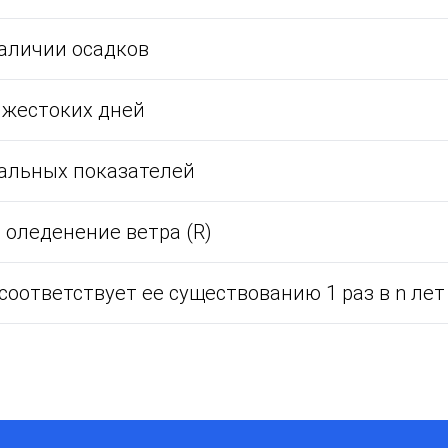
наличии осадков
 жестоких дней
альных показателей
 оледенение ветра (R)
 соответствует ее существованию 1 раз в n лет