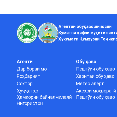
Агентии обуҳавошиносии
Кумитаи ҳифзи муҳити зист
Ҳукумати Ҷумҳурии Тоҷики
Агентӣ
Обу ҳаво
Дар бораи мо
Пешгӯии обу ҳаво
Роҳбарият
Харитаи обу ҳаво
Сохтор
Метео алерт
Ҳуҷҷатҳо
Аксҳои моҳворагӣ
Ҳамкории байналмилалӣ
Пешгӯии обу ҳаво
Нигористон