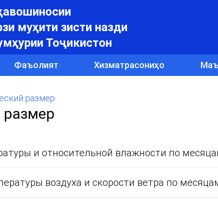
уҳавошиносии
зи муҳити зисти назди
умҳурии Тоҷикистон
Фаъолият
Хизматрасониҳо
Маъ
еский размер
 размер
ратуры и относительной влажности по месяцам
ературы воздуха и скорости ветра по месяцам