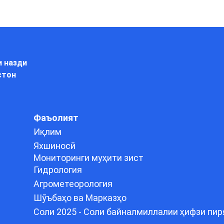
и назди
стон
Фаъолият
Иқлим
Яхшиносӣ
Мониторинги муҳити зист
Гидрология
Агрометеорология
Шӯъбаҳо ва Марказҳо
Соли 2025 - Соли байналмиллалии ҳифзи пир