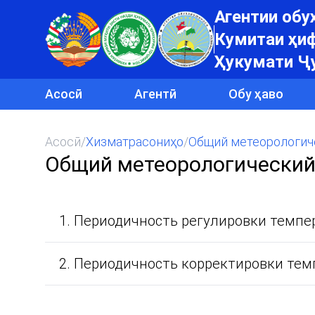
Агентии об
Кумитаи ҳиф
Ҳукумати Ҷ
Асосӣ
Агентӣ
Обу ҳаво
Асосӣ
/
Хизматрасониҳо
/
Общий метеорологич
Общий метеорологический
1. Периодичность регулировки темпе
2. Периодичность корректировки темп