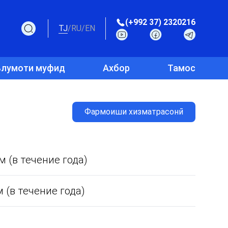
(+992 37) 2320216
TJ
/
RU
/
EN
лумоти муфид
Ахбор
Тамос
Фармоиши хизматрасонӣ
 (в течение года)
 (в течение года)