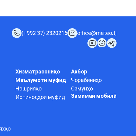
(+992 37) 2320216
office@meteo.tj
Хизматрасониҳо
Ахбор
Маълумоти муфид
Чорабиниҳо
Нашрияҳо
Озмунҳо
Замимаи мобилӣ
Истинодҳои муфид
яхҳо