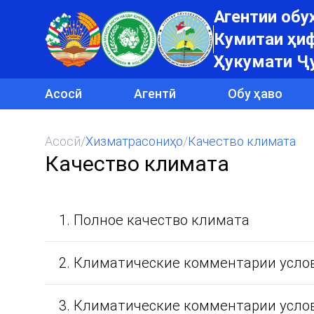
Агентии об
Кумитаи ҳиф
Ҳукумати Ҷ
Асосӣ
Агентӣ
Обу ҳаво
Асосӣ
/
Хизматрасониҳо
/
Качество климата
Качество климата
1. Полное качество климата
2. Климатические комментарии услов
3. Климатические комментарии услов