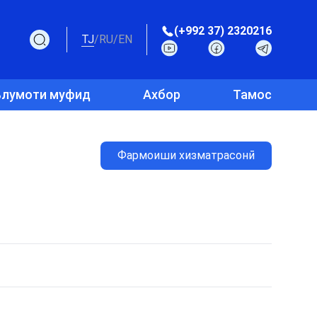
(+992 37) 2320216
TJ
/
RU
/
EN
лумоти муфид
Ахбор
Тамос
Фармоиши хизматрасонӣ