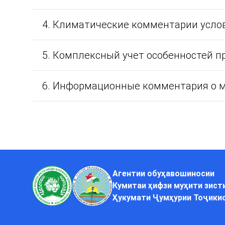
4. Климатические комментарии услов
5. Комплексный учет особенностей 
6. Информационные комментария о м
Агентии обуҳавошиносии
Кумитаи ҳифзи муҳити зист
Ҳукумати Ҷумҳурии Тоҷики