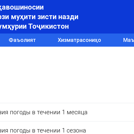
уҳавошиносии
зи муҳити зисти назди
умҳурии Тоҷикистон
Фаъолият
Хизматрасониҳо
Маъ
ия погоды в течении 1 месяца
ия погоды в течении 1 сезона