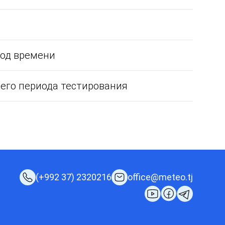
иод времени
его периода тестирования
(+992 37) 2320216
office@meteo.tj