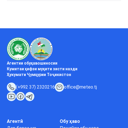
Агентии обуҳавошиносии
Кумитаи ҳифзи муҳити зисти назди
Ҳукумати Ҷумҳурии Тоҷикистон
(+992 37) 2320216
office@meteo.tj
Агентӣ
Обу ҳаво