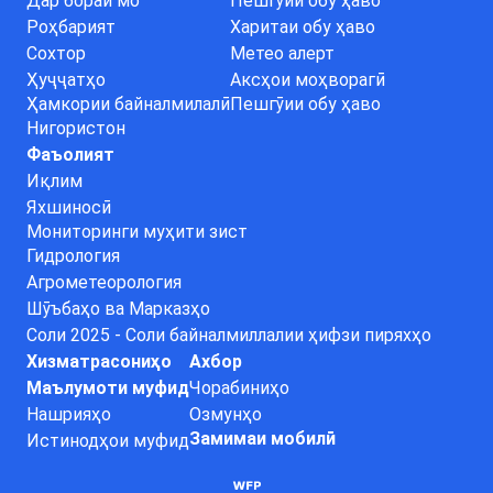
Дар бораи мо
Пешгӯии обу ҳаво
Роҳбарият
Харитаи обу ҳаво
Сохтор
Метео алерт
Ҳуҷҷатҳо
Аксҳои моҳворагӣ
Ҳамкории байналмилалӣ
Пешгӯии обу ҳаво
Нигористон
Фаъолият
Иқлим
Яхшиносӣ
Мониторинги муҳити зист
Гидрология
Агрометеорология
Шӯъбаҳо ва Марказҳо
Соли 2025 - Соли байналмиллалии ҳифзи пиряхҳо
Хизматрасониҳо
Ахбор
Маълумоти муфид
Чорабиниҳо
Нашрияҳо
Озмунҳо
Замимаи мобилӣ
Истинодҳои муфид