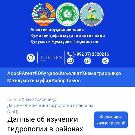
Агентии обуҳавошиносии
Кумитаи ҳифзи муҳити зисти назди
Ҳукумати Ҷумҳурии Тоҷикистон
(+992 37) 2320216
TJ
/
RU
/
EN
Асосӣ
Агентӣ
Обу ҳаво
Фаъолият
Хизматрасониҳо
Маълумоти муфид
Ахбор
Тамос
Асосӣ
/
Хизматрасониҳо
/
Данные об изучении гидрологии в районах
(СБЦ)
Фармоиши
Данные об изучении
хизматрасонӣ
гидрологии в районах