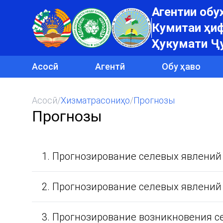
Агентии об
Кумитаи ҳиф
Ҳукумати Ҷ
Асосӣ
Агентӣ
Обу ҳаво
Асосӣ
/
Хизматрасониҳо
/
Прогнозы
Прогнозы
1. Прогнозирование селевых явлений
2. Прогнозирование селевых явлений 
3. Прогнозирование возникновения с