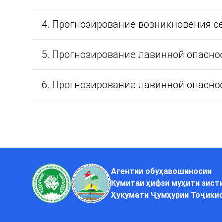
4. Прогнозирование возникновения се
5. Прогнозирование лавинной опасно
6. Прогнозирование лавинной опаснос
Агентии обуҳавошиносии
Кумитаи ҳифзи муҳити зист
Ҳукумати Ҷумҳурии Тоҷики