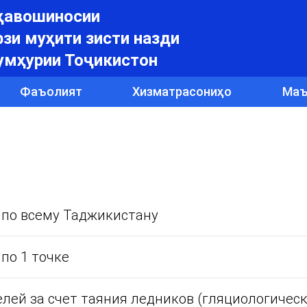
уҳавошиносии
зи муҳити зисти назди
умҳурии Тоҷикистон
Фаъолият
Хизматрасониҳо
Маъ
 по всему Таджикистану
по 1 точке
елей за счет таяния ледников (гляциологичес