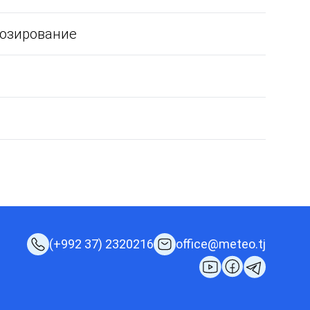
нозирование
(+992 37) 2320216
office@meteo.tj