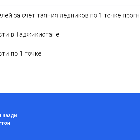
лей за счет таяния ледников по 1 точке прог
сти в Таджикистане
ти по 1 точке
и назди
стон