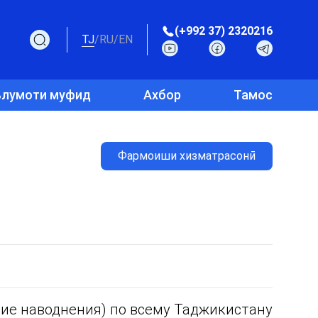
(+992 37) 2320216
TJ
/
RU
/
EN
лумоти муфид
Ахбор
Тамос
Фармоиши хизматрасонӣ
кие наводнения) по всему Таджикистану