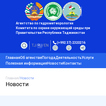
Агентство по гидрометеорологии
Комитета по охране окружающей среды при
Правительстве Республики Таджикистан
(+992 37) 2320216
TJ
/
RU
/
EN
Главная
Об агенстве
Погода
Деятельность
Услуги
Полезная информация
Новости
Контакты
Главная
/
Новости
Новости